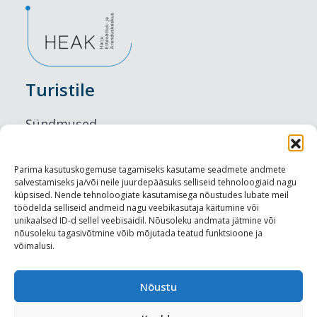
Turistile
Sündmused
Majutus
Parima kasutuskogemuse tagamiseks kasutame seadmete andmete
salvestamiseks ja/või neile juurdepääsuks selliseid tehnoloogiaid nagu
Maitseelamused
küpsised. Nende tehnoloogiate kasutamisega nõustudes lubate meil
töödelda selliseid andmeid nagu veebikasutaja käitumine või
Vaatamisväärsused
unikaalsed ID-d sellel veebisaidil. Nõusoleku andmata jätmine või
nõusoleku tagasivõtmine võib mõjutada teatud funktsioone ja
võimalusi.
Visit Tallinn
Turismiprofessionaalile
Nõustu