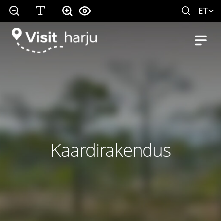
ET
Kaardirakendus