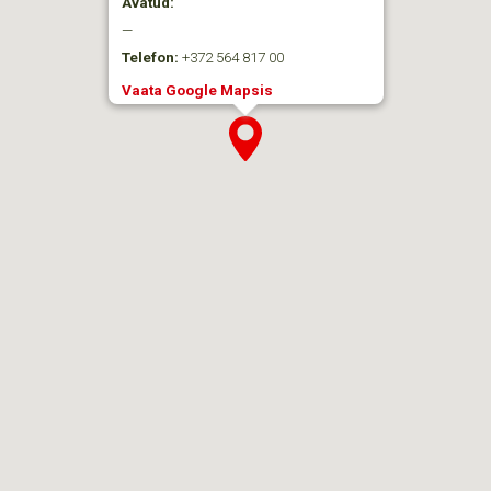
Avatud:
—
Telefon:
+372 564 817 00
Vaata Google Mapsis