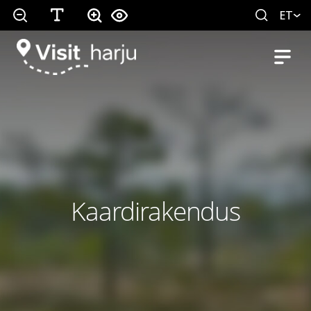
ET
Kaardirakendus