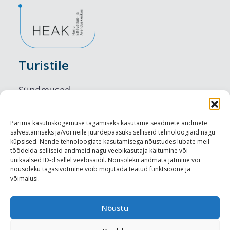
Turistile
Sündmused
Majutus
Parima kasutuskogemuse tagamiseks kasutame seadmete andmete
salvestamiseks ja/või neile juurdepääsuks selliseid tehnoloogiaid nagu
Maitseelamused
küpsised. Nende tehnoloogiate kasutamisega nõustudes lubate meil
töödelda selliseid andmeid nagu veebikasutaja käitumine või
Vaatamisväärsused
unikaalsed ID-d sellel veebisaidil. Nõusoleku andmata jätmine või
nõusoleku tagasivõtmine võib mõjutada teatud funktsioone ja
võimalusi.
Visit Tallinn
Turismiprofessionaalile
Nõustu