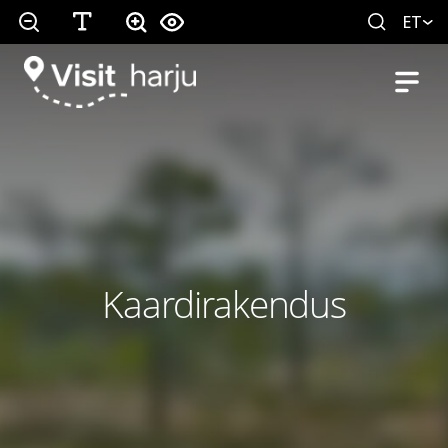
ET
Kaardirakendus