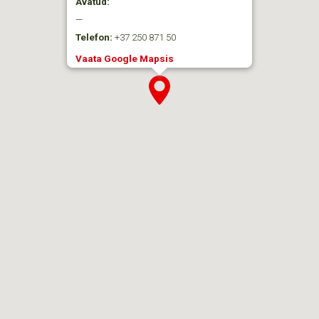
Avatud:
—
Telefon:
+37 250 871 50
Vaata Google Mapsis