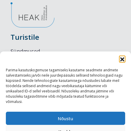
Turistile
Sündmused
Majutus
Parima kasutuskogemuse tagamiseks kasutame seadmete andmete
salvestamiseks ja/või neile juurdepääsuks selliseid tehnoloogiaid nagu
Maitseelamused
küpsised. Nende tehnoloogiate kasutamisega nõustudes lubate meil
töödelda selliseid andmeid nagu veebikasutaja käitumine või
Vaatamisväärsused
unikaalsed ID-d sellel veebisaidil. Nõusoleku andmata jätmine või
nõusoleku tagasivõtmine võib mõjutada teatud funktsioone ja
võimalusi.
Visit Tallinn
Turismiprofessionaalile
Nõustu