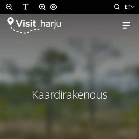
ET
Kaardirakendus