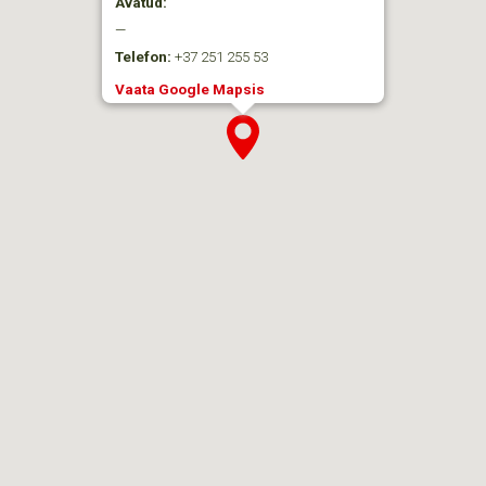
Avatud:
—
Telefon:
+37 251 255 53
Vaata Google Mapsis