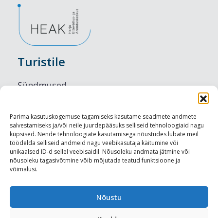
Turistile
Sündmused
Majutus
Parima kasutuskogemuse tagamiseks kasutame seadmete andmete
salvestamiseks ja/või neile juurdepääsuks selliseid tehnoloogiaid nagu
Maitseelamused
küpsised. Nende tehnoloogiate kasutamisega nõustudes lubate meil
töödelda selliseid andmeid nagu veebikasutaja käitumine või
Vaatamisväärsused
unikaalsed ID-d sellel veebisaidil. Nõusoleku andmata jätmine või
nõusoleku tagasivõtmine võib mõjutada teatud funktsioone ja
võimalusi.
Visit Tallinn
Turismiprofessionaalile
Nõustu