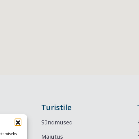
Turistile
Sündmused
stamiseks
Majutus