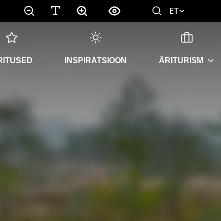
ET
RITUSED
INSPIRATSIOON
ÄRITURISM