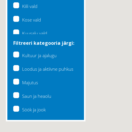
Kiili vald
Kose vald
Kuusalu vald
Filtreeri kategooria järgi:
Lääne-Harju vald
Kultuur ja ajalugu
Loksa linn
Loodus ja aktiivne puhkus
Maardu linn
Majutus
Raasiku vald
Saun ja heaolu
Rae vald
Söök ja jook
Saku vald
Saue vald