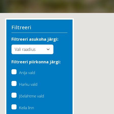
Filtreeri
Filtreeri asukoha järgi:
Filtreeri piirkonna järgi:
Anija vald
Harku vald
Jõelähtme vald
Keila linn