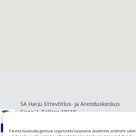
Viimsi vald
SA Harju Ettevõtlus- ja Arenduskeskus
Sirge 2, Tallinn 10618
info@visitharju.com
Parima kasutuskogemuse tagamiseks kasutame seadmete andmete salve