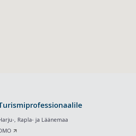
Turismiprofessionaalile
Harju-, Rapla- ja Läänemaa
DMO