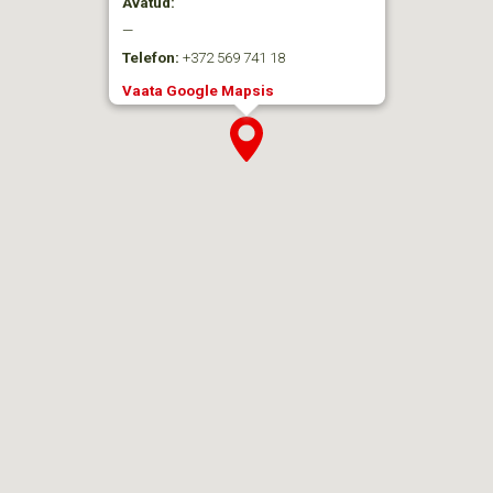
Avatud:
—
Telefon:
+372 569 741 18
Vaata Google Mapsis