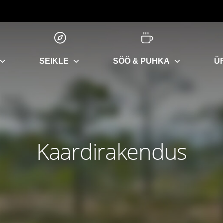
SEIKLE
SÖÖ & PUHKA
Ü
Kaardirakendus