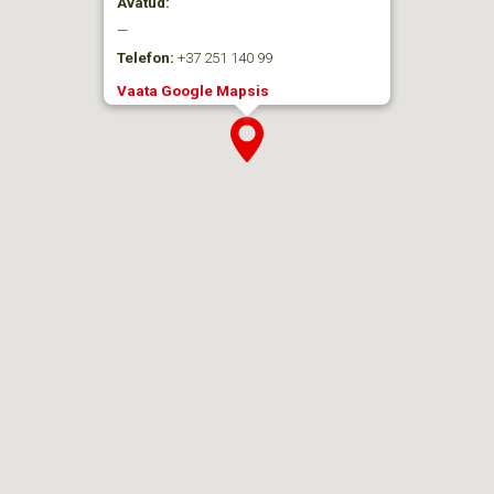
Avatud:
—
Telefon:
+37 251 140 99
Vaata Google Mapsis