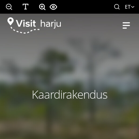
ET
Kaardirakendus