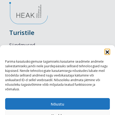
Turistile
Sündmused
Majutus
Parima kasutuskogemuse tagamiseks kasutame seadmete andmete
salvestamiseks ja/või neile juurdepääsuks selliseid tehnoloogiaid nagu
Maitseelamused
küpsised. Nende tehnoloogiate kasutamisega nõustudes lubate meil
töödelda selliseid andmeid nagu veebikasutaja käitumine või
Vaatamisväärsused
unikaalsed ID-d sellel veebisaidil. Nõusoleku andmata jätmine või
nõusoleku tagasivõtmine võib mõjutada teatud funktsioone ja
võimalusi.
Visit Tallinn
Turismiprofessionaalile
Nõustu