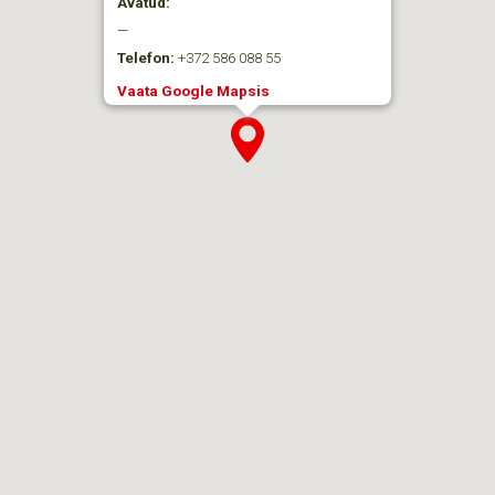
Avatud:
—
Telefon:
+372 586 088 55
Vaata Google Mapsis