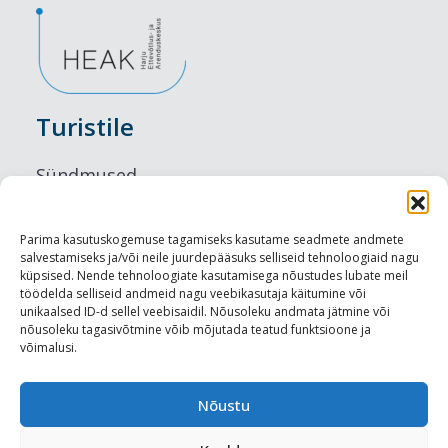
Turistile
Sündmused
Majutus
Parima kasutuskogemuse tagamiseks kasutame seadmete andmete
salvestamiseks ja/või neile juurdepääsuks selliseid tehnoloogiaid nagu
Maitseelamused
küpsised. Nende tehnoloogiate kasutamisega nõustudes lubate meil
töödelda selliseid andmeid nagu veebikasutaja käitumine või
Vaatamisväärsused
unikaalsed ID-d sellel veebisaidil. Nõusoleku andmata jätmine või
nõusoleku tagasivõtmine võib mõjutada teatud funktsioone ja
võimalusi.
Visit Tallinn
Turismiprofessionaalile
Nõustu