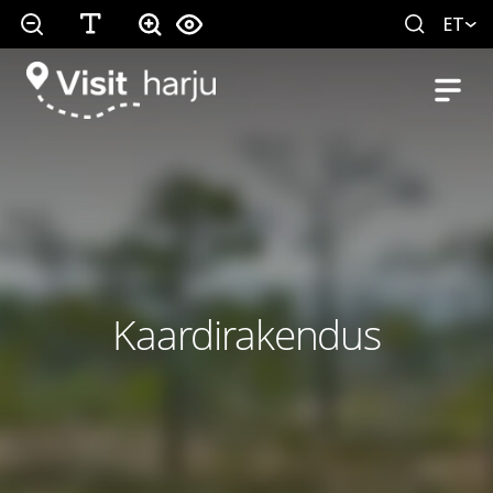
ET
Kaardirakendus