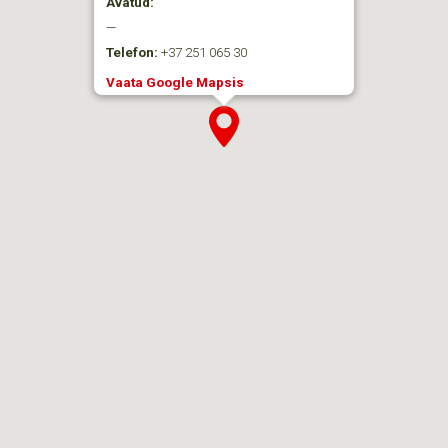
Avatud:
—
Telefon:
+37 251 065 30
Vaata Google Mapsis