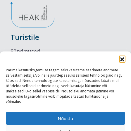
Turistile
Sündmused
Majutus
Parima kasutuskogemuse tagamiseks kasutame seadmete andmete
salvestamiseks ja/või neile juurdepääsuks selliseid tehnoloogiaid nagu
Maitseelamused
küpsised. Nende tehnoloogiate kasutamisega nõustudes lubate meil
töödelda selliseid andmeid nagu veebikasutaja käitumine või
Vaatamisväärsused
unikaalsed ID-d sellel veebisaidil. Nõusoleku andmata jätmine või
nõusoleku tagasivõtmine võib mõjutada teatud funktsioone ja
võimalusi.
Visit Tallinn
Turismiprofessionaalile
Nõustu