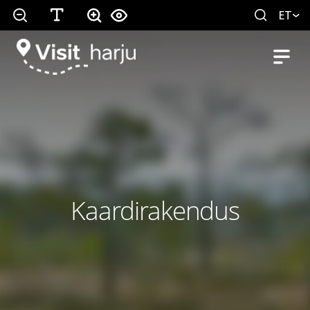
ET
Kaardirakendus