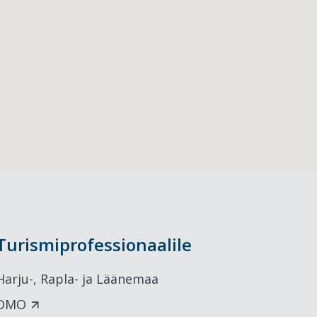
Turismiprofessionaalile
Harju-, Rapla- ja Läänemaa
DMO