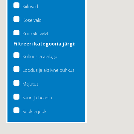
Kiili vald
Kose vald
Kuusalu vald
Filtreeri kategooria järgi:
Lääne-Harju vald
Kultuur ja ajalugu
Loksa linn
Loodus ja aktiivne puhkus
Maardu linn
Majutus
Raasiku vald
Saun ja heaolu
Rae vald
Söök ja jook
Saku vald
Saue vald