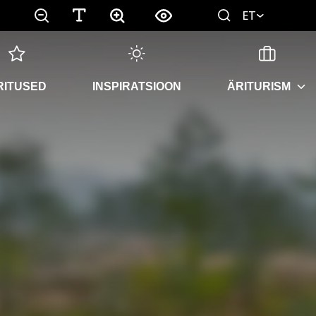
ET
RITUSED
INSPIRATSIOON
ÄRITURISM