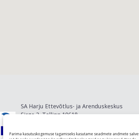
Viimsi vald
SA Harju Ettevõtlus- ja Arenduskeskus
Sirge 2, Tallinn 10618
info@visitharju.com
Parima kasutuskogemuse tagamiseks kasutame seadmete andmete salve