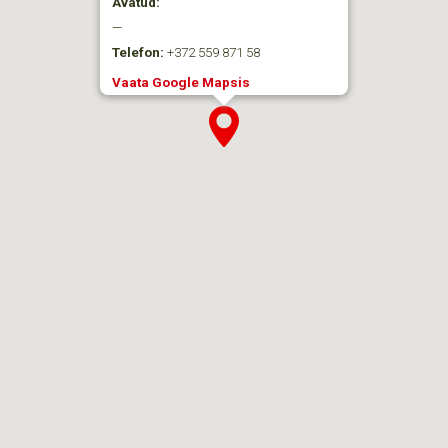
Avatud:
—
Telefon:
+372 559 871 58
Vaata Google Mapsis