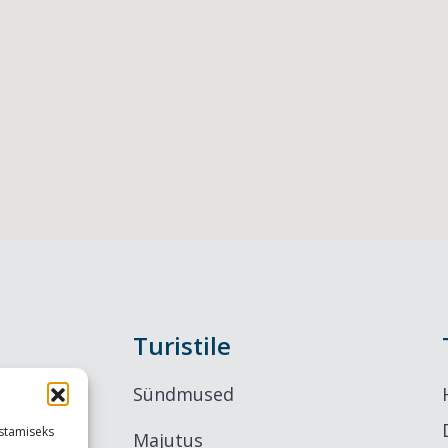
Turistile
Sündmused
stamiseks
Majutus