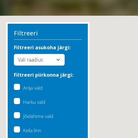
Filtreeri
Filtreeri asukoha järgi:
Filtreeri piirkonna järgi:
Anija vald
Harku vald
Jõelähtme vald
Keila linn