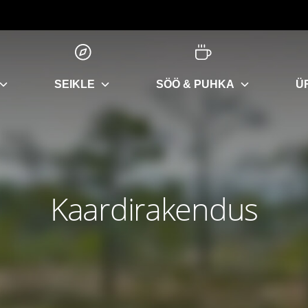
SEIKLE
SÖÖ & PUHKA
Ü
Kaardirakendus