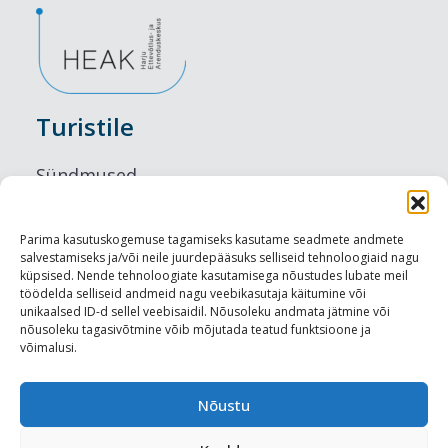
Turistile
Sündmused
Majutus
Parima kasutuskogemuse tagamiseks kasutame seadmete andmete
salvestamiseks ja/või neile juurdepääsuks selliseid tehnoloogiaid nagu
Maitseelamused
küpsised. Nende tehnoloogiate kasutamisega nõustudes lubate meil
töödelda selliseid andmeid nagu veebikasutaja käitumine või
Vaatamisväärsused
unikaalsed ID-d sellel veebisaidil. Nõusoleku andmata jätmine või
nõusoleku tagasivõtmine võib mõjutada teatud funktsioone ja
võimalusi.
Visit Tallinn
Turismiprofessionaalile
Nõustu