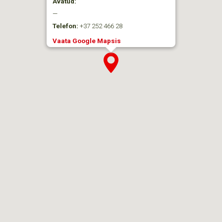
Avatud:
—
Telefon:
+37 252 466 28
Vaata Google Mapsis