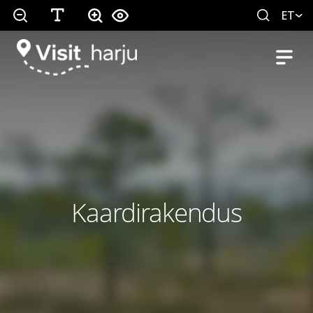
ET
Kaardirakendus