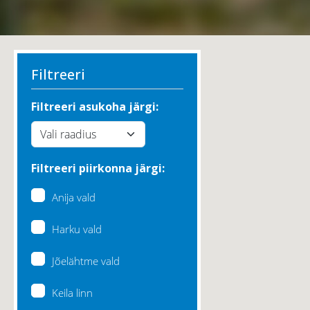
Filtreeri
Filtreeri asukoha järgi:
Filtreeri piirkonna järgi:
Anija vald
Harku vald
Jõelähtme vald
Keila linn