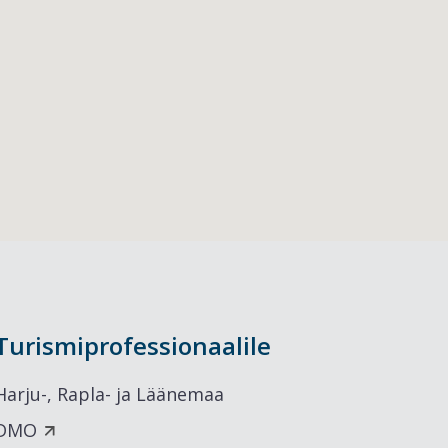
Turismiprofessionaalile
Harju-, Rapla- ja Läänemaa
DMO