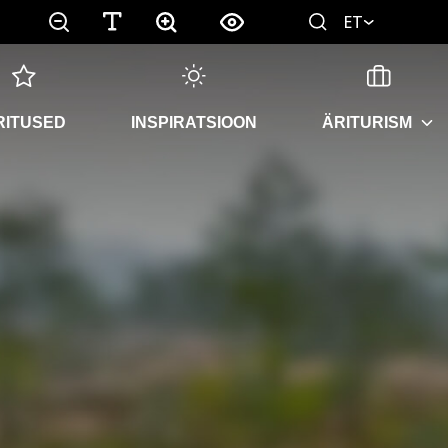
ET
RITUSED
INSPIRATSIOON
ÄRITURISM