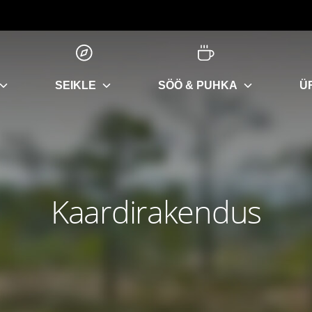
SEIKLE
SÖÖ & PUHKA
Ü
Kaardirakendus