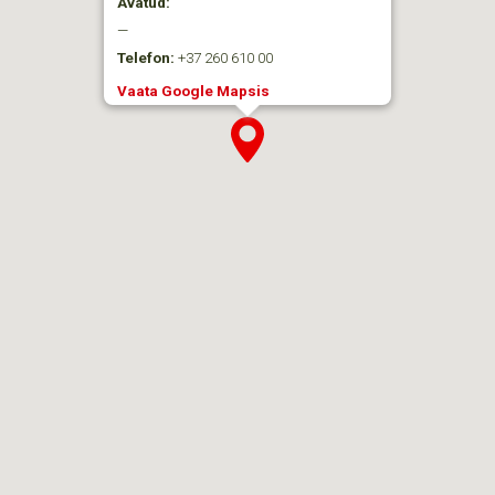
Avatud:
—
Telefon:
+37 260 610 00
Vaata Google Mapsis