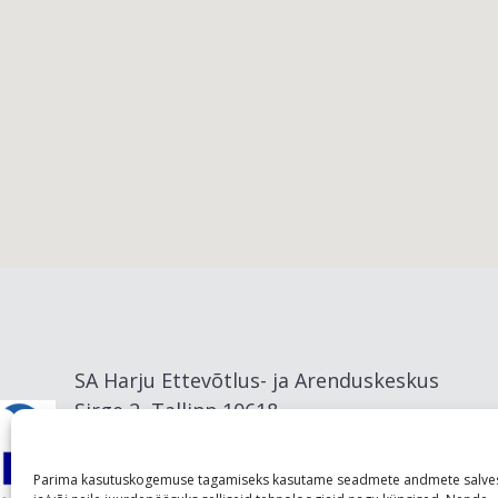
Viimsi vald
SA Harju Ettevõtlus- ja Arenduskeskus
Sirge 2, Tallinn 10618
info@visitharju.com
Parima kasutuskogemuse tagamiseks kasutame seadmete andmete salve