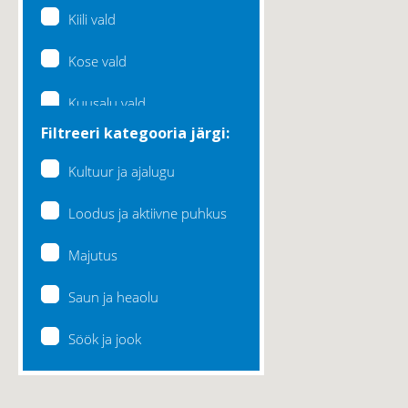
Kiili vald
Kose vald
Kuusalu vald
Filtreeri kategooria järgi:
Lääne-Harju vald
Kultuur ja ajalugu
Loksa linn
Loodus ja aktiivne puhkus
Maardu linn
Majutus
Raasiku vald
Saun ja heaolu
Rae vald
Söök ja jook
Saku vald
Saue vald