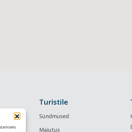
Turistile
Sündmused
stamiseks
Majutus