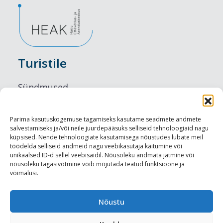
Turistile
Sündmused
Majutus
Parima kasutuskogemuse tagamiseks kasutame seadmete andmete
salvestamiseks ja/või neile juurdepääsuks selliseid tehnoloogiaid nagu
Maitseelamused
küpsised. Nende tehnoloogiate kasutamisega nõustudes lubate meil
töödelda selliseid andmeid nagu veebikasutaja käitumine või
Vaatamisväärsused
unikaalsed ID-d sellel veebisaidil. Nõusoleku andmata jätmine või
nõusoleku tagasivõtmine võib mõjutada teatud funktsioone ja
võimalusi.
Visit Tallinn
Turismiprofessionaalile
Nõustu