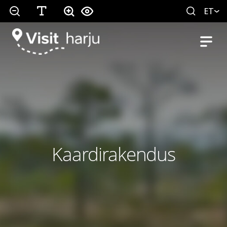
ET
Kaardirakendus