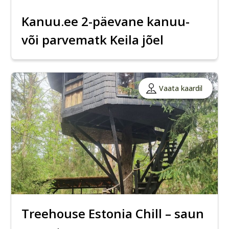
Kanuu.ee 2-päevane kanuu-
või parvematk Keila jõel
Vaata kaardil
Treehouse Estonia Chill – saun