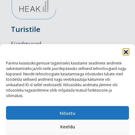
Turistile
Sündmused
Majutus
Parima kasutuskogemuse tagamiseks kasutame seadmete andmete
salvestamiseks ja/või neile juurdepääsuks selliseid tehnoloogiaid nagu
Maitseelamused
küpsised. Nende tehnoloogiate kasutamisega nõustudes lubate meil
töödelda selliseid andmeid nagu veebikasutaja käitumine või
Vaatamisväärsused
unikaalsed ID-d sellel veebisaidil. Nõusoleku andmata jätmine või
nõusoleku tagasivõtmine võib mõjutada teatud funktsioone ja
võimalusi.
Visit Tallinn
Turismiprofessionaalile
Nõustu
Keeldu
Harju-, Rapla- ja Läänemaa DMO