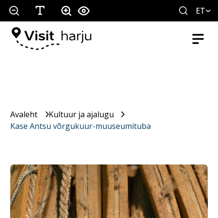
ET
Avaleht
Kultuur ja ajalugu
Kase Antsu võrgukuur-muuseumituba