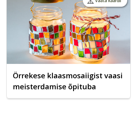
Vaata kaardil
Örrekese klaasmosaiigist vaasi
meisterdamise õpituba