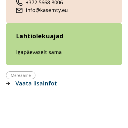
+372 5668 8006
info@kasemty.eu
Lahtiolekuajad
Igapäevaselt sama
Mereäärne
Vaata lisainfot