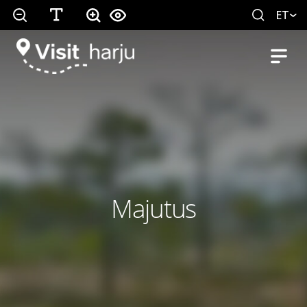
ET
Majutus