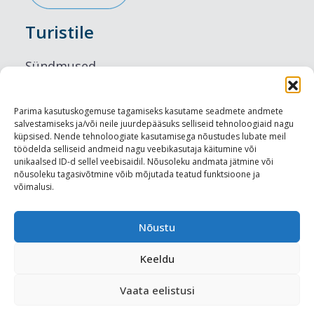
Turistile
Sündmused
Majutus
Parima kasutuskogemuse tagamiseks kasutame seadmete andmete
salvestamiseks ja/või neile juurdepääsuks selliseid tehnoloogiaid nagu
Maitseelamused
küpsised. Nende tehnoloogiate kasutamisega nõustudes lubate meil
töödelda selliseid andmeid nagu veebikasutaja käitumine või
Vaatamisväärsused
unikaalsed ID-d sellel veebisaidil. Nõusoleku andmata jätmine või
nõusoleku tagasivõtmine võib mõjutada teatud funktsioone ja
võimalusi.
Visit Tallinn
Turismiprofessionaalile
Nõustu
Keeldu
Harju-, Rapla- ja Läänemaa DMO
Vaata eelistusi
Meediakajastused