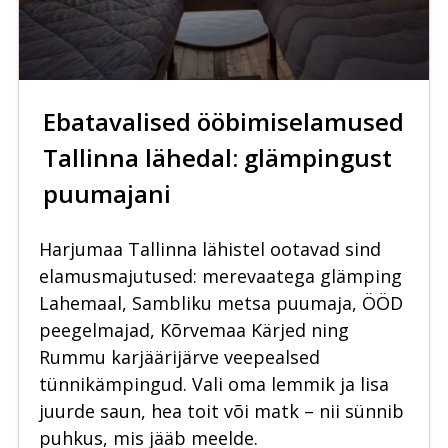
Ebatavalised ööbimiselamused
Tallinna lähedal: glämpingust
puumajani
Harjumaa Tallinna lähistel ootavad sind
elamusmajutused: merevaatega glämping
Lahemaal, Sambliku metsa puumaja, ÖÖD
peegelmajad, Kõrvemaa Kärjed ning
Rummu karjäärijärve veepealsed
tünnikämpingud. Vali oma lemmik ja lisa
juurde saun, hea toit või matk – nii sünnib
puhkus, mis jääb meelde.