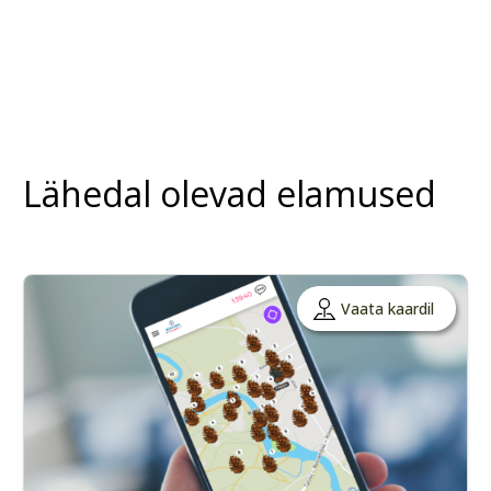
Lähedal olevad elamused
Vaata kaardil