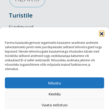
Turistile
Sündmused
Majutus
Parima kasutuskogemuse tagamiseks kasutame seadmete andmete
salvestamiseks ja/või neile juurdepääsuks selliseid tehnoloogiaid nagu
Maitseelamused
küpsised. Nende tehnoloogiate kasutamisega nõustudes lubate meil
töödelda selliseid andmeid nagu veebikasutaja käitumine või
Vaatamisväärsused
unikaalsed ID-d sellel veebisaidil. Nõusoleku andmata jätmine või
nõusoleku tagasivõtmine võib mõjutada teatud funktsioone ja
võimalusi.
Visit Tallinn
Turismiprofessionaalile
Nõustu
Keeldu
Harju-, Rapla- ja Läänemaa DMO
Vaata eelistusi
Meediakajastused