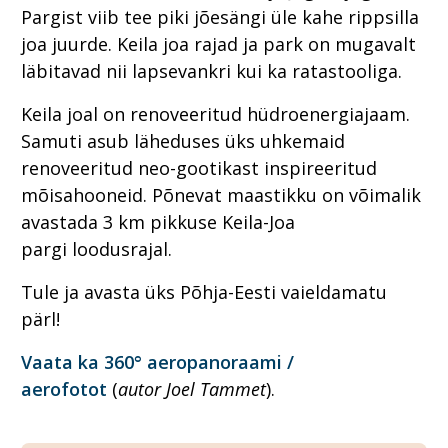
Pargist viib tee piki jõesängi üle kahe rippsilla
joa juurde. Keila joa rajad ja park on mugavalt
läbitavad nii lapsevankri kui ka ratastooliga.
Keila joal on renoveeritud hüdroenergiajaam.
Samuti asub läheduses üks uhkemaid
renoveeritud neo-gootikast inspireeritud
mõisahooneid. Põnevat maastikku on võimalik
avastada 3 km pikkuse Keila-Joa
pargi loodusrajal.
Tule ja avasta üks Põhja-Eesti vaieldamatu
pärl!
Vaata ka 360° aeropanoraami /
aerofotot
(
autor Joel Tammet
).