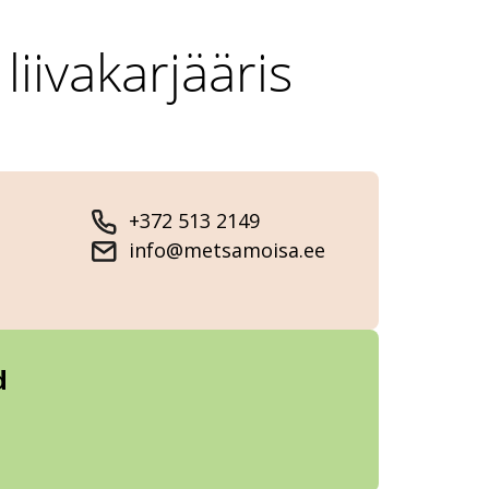
iivakarjääris
+372 513 2149
info@metsamoisa.ee
d