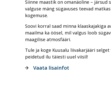
Siinne maastik on omanäoline – järsud s
valguse mäng sügavuses teevad matkast
kogemuse.
Soovi korral saad minna klaaskajakiga 
maailma ka öösel, mil valgus loob süga
maagilise atmosfääri.
Tule ja koge Kuusalu liivakarjääri selget
peidetud ilu täiesti uuel viisil!
Vaata lisainfot