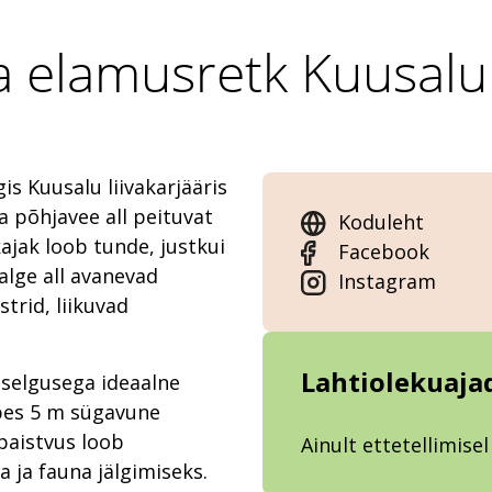
a elamusretk Kuusalu l
s Kuusalu liivakarjääris
 põhjavee all peituvat
Koduleht
ajak loob tunde, justkui
Facebook
jalge all avanevad
Instagram
trid, liikuvad
Lahtiolekuaja
 selgusega ideaalne
mbes 5 m sügavune
ipaistvus loob
Ainult ettetellimisel
 ja fauna jälgimiseks.