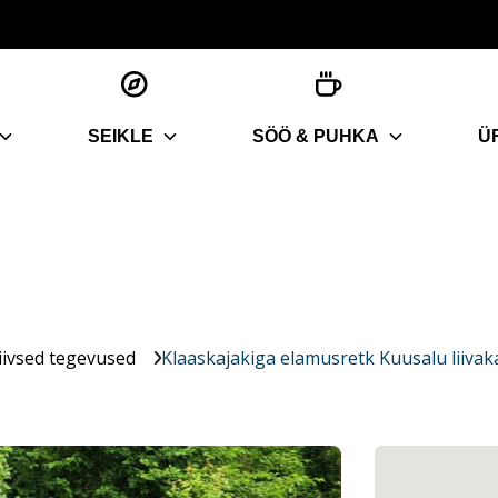
SEIKLE
SÖÖ & PUHKA
Ü
iivsed tegevused
Klaaskajakiga elamusretk Kuusalu liivaka