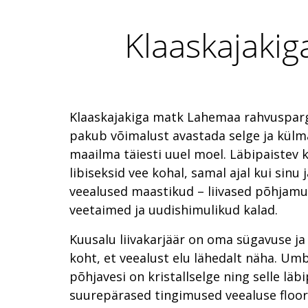
Klaaskajakig
Klaaskajakiga matk Lahemaa rahvuspargi
pakub võimalust avastada selge ja külma
maailma täiesti uuel moel. Läbipaistev k
libiseksid vee kohal, samal ajal kui sinu 
veealused maastikud – liivased põhjamus
veetaimed ja uudishimulikud kalad.
Kuusalu liivakarjäär on oma sügavuse ja
koht, et veealust elu lähedalt näha. U
põhjavesi on kristallselge ning selle läb
suurepärased tingimused veealuse floora