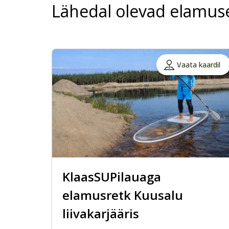
Lähedal olevad elamus
Vaata kaardil
KlaasSUPilauaga
elamusretk Kuusalu
liivakarjääris