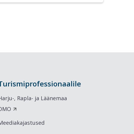
Turismiprofessionaalile
Harju-, Rapla- ja Läänemaa
DMO
Meediakajastused