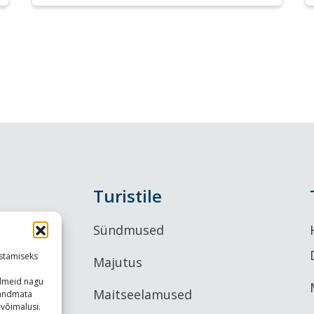
Turistile
Sündmused
stamiseks
Majutus
ndmeid nagu
Maitseelamused
u andmata
võimalusi.