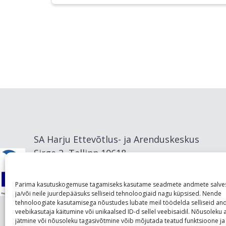
SA Harju Ettevõtlus- ja Arenduskeskus
Sirge 2, Tallinn 10618
info@visitharju.com
Parima kasutuskogemuse tagamiseks kasutame seadmete andmete salve
ja/või neile juurdepääsuks selliseid tehnoloogiaid nagu küpsised. Nende
tehnoloogiate kasutamisega nõustudes lubate meil töödelda selliseid a
veebikasutaja käitumine või unikaalsed ID-d sellel veebisaidil. Nõusolek
jätmine või nõusoleku tagasivõtmine võib mõjutada teatud funktsioone ja 