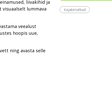
einamused, liivakihid ja
 visuaalselt lummava
Kajakimatkad
avastama veealust
vustes hoopis uue,
 vett ning avasta selle