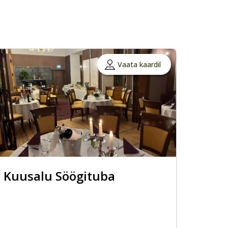
Vaata kaardil
Kuusalu Söögituba