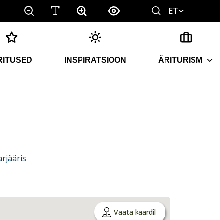
ET
RITUSED
INSPIRATSIOON
ÄRITURISM
rjääris
Vaata kaardil