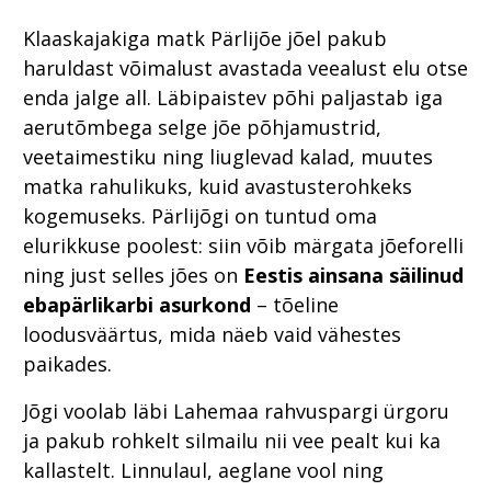
Klaaskajakiga matk Pärlijõe jõel pakub
haruldast võimalust avastada veealust elu otse
enda jalge all. Läbipaistev põhi paljastab iga
aerutõmbega selge jõe põhjamustrid,
veetaimestiku ning liuglevad kalad, muutes
matka rahulikuks, kuid avastusterohkeks
kogemuseks. Pärlijõgi on tuntud oma
elurikkuse poolest: siin võib märgata jõeforelli
ning just selles jões on
Eestis ainsana säilinud
ebapärlikarbi asurkond
– tõeline
loodusväärtus, mida näeb vaid vähestes
paikades.
Jõgi voolab läbi Lahemaa rahvuspargi ürgoru
ja pakub rohkelt silmailu nii vee pealt kui ka
kallastelt. Linnulaul, aeglane vool ning