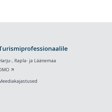
Turismiprofessionaalile
Harju-, Rapla- ja Läänemaa
DMO
Meediakajastused