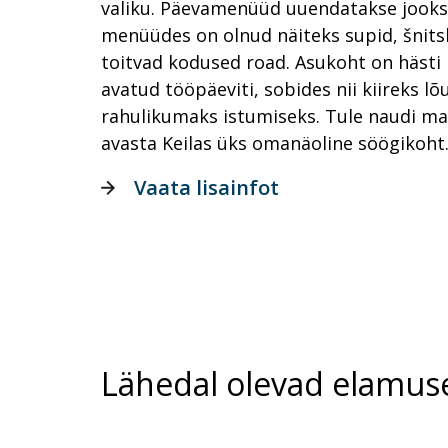
valiku. Päevamenüüd uuendatakse jooks
menüüdes on olnud näiteks supid, šnits
toitvad kodused road. Asukoht on hästi 
avatud tööpäeviti, sobides nii kiireks l
rahulikumaks istumiseks. Tule naudi ma
avasta Keilas üks omanäoline söögikoht
Vaata lisainfot
Lähedal olevad elamus