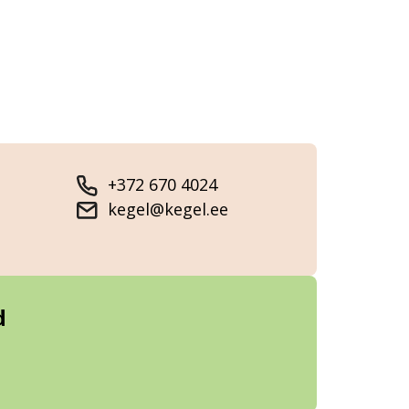
+372 670 4024
kegel@kegel.ee
d