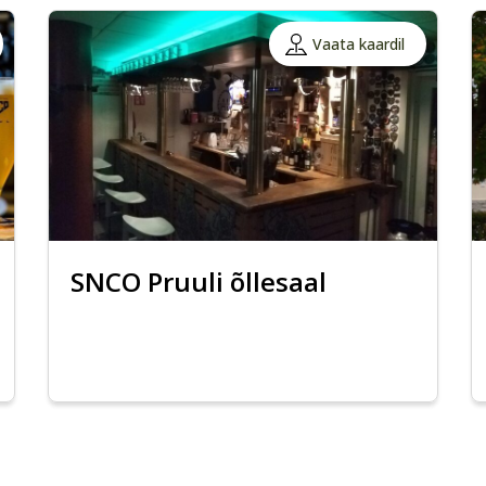
Vaata kaardil
SNCO Pruuli õllesaal