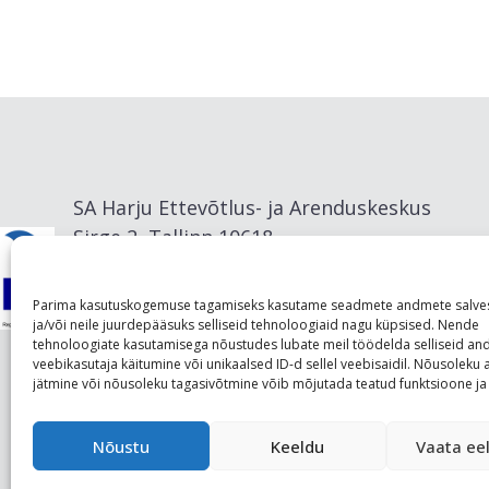
SA Harju Ettevõtlus- ja Arenduskeskus
Sirge 2, Tallinn 10618
info@visitharju.com
Parima kasutuskogemuse tagamiseks kasutame seadmete andmete salve
ja/või neile juurdepääsuks selliseid tehnoloogiaid nagu küpsised. Nende
tehnoloogiate kasutamisega nõustudes lubate meil töödelda selliseid a
veebikasutaja käitumine või unikaalsed ID-d sellel veebisaidil. Nõusolek
jätmine või nõusoleku tagasivõtmine võib mõjutada teatud funktsioone ja 
Nõustu
Keeldu
Vaata eel