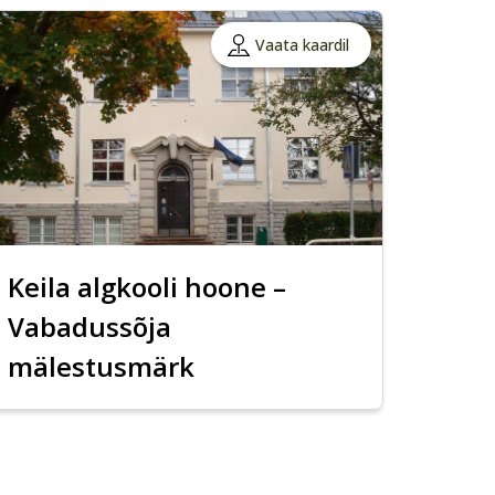
Vaata kaardil
Keila algkooli hoone –
Vabadussõja
mälestusmärk