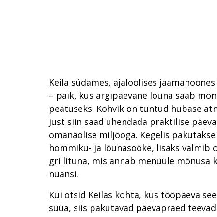
Keila südames, ajaloolises jaamahoones
– paik, kus argipäevane lõuna saab mõn
peatuseks. Kohvik on tuntud hubase atm
just siin saad ühendada praktilise päev
omanäolise miljööga. Kegelis pakutakse 
hommiku- ja lõunasööke, lisaks valmib o
grillituna, mis annab menüüle mõnusa k
nüansi.
Kui otsid Keilas kohta, kus tööpäeva see
süüa, siis pakutavad päevapraed teevad