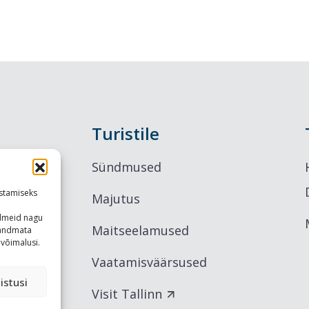
Turistile
Sündmused
stamiseks
Majutus
ndmeid nagu
Maitseelamused
u andmata
võimalusi.
Vaatamisväärsused
istusi
Visit Tallinn