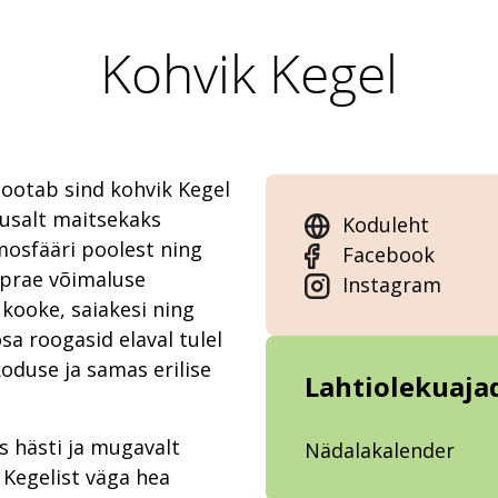
Kohvik Kegel
 ootab sind kohvik Kegel
usalt maitsekaks
Koduleht
osfääri poolest ning
Facebook
aprae võimaluse
Instagram
kooke, saiakesi ning
sa roogasid elaval tulel
oduse ja samas erilise
Lahtiolekuaja
s hästi ja mugavalt
Nädalakalender
 Kegelist väga hea