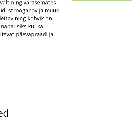
valt ning varasemates
lid, strooganov ja muud
leitav ning kohvik on
õunapausiks kui ka
itsvat päevapraadi ja
.
ed