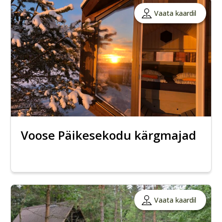
Vaata kaardil
Voose Päikesekodu kärgmajad
Vaata kaardil