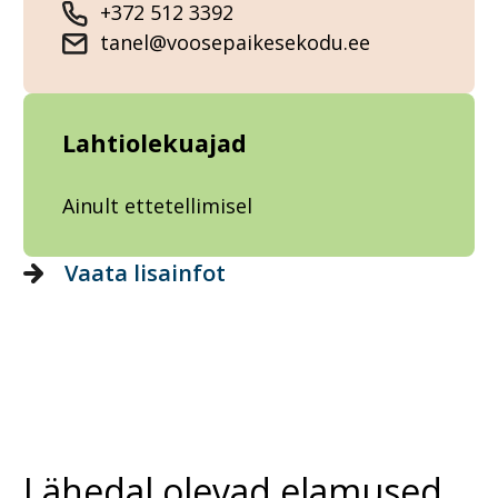
+372 512 3392
tanel@voosepaikesekodu.ee
Lahtiolekuajad
Ainult ettetellimisel
Vaata lisainfot
Lähedal olevad elamused