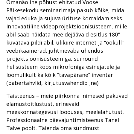
Omanäoline põhust ehitatud Voose
Päikesekodu seminarimaja pakub kõike, mida
vajad eduka ja sujuva ürituse korraldamiseks.
Innovaatiline videoprojektsioonisüsteem, mille
abil saab näidata meeldejäävaid esitlus 180°
kuvatava pildi abil, ülikiire internet ja “öökull”
veebikaamerad, juhtmevaba ühendus
projektsioonisüsteemiga, surround
helisüsteem koos mikrofoniga esinejatele ja
loomulikult ka kõik “tavapärane” inventar
(pabertahvlid, kirjutusvahendid jne).
Täisteenus – meie piirkonna inimesed pakuvad
elamustoitlustust, erinevaid
meeskonnategevusi looduses, meelelahutust.
Professionaalne päevajuhtimisteenus Tanel
Talve poolt. Täienda oma sündmust