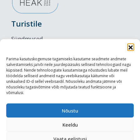
Turistile
Sündmused
Majutus
Parima kasutuskogemuse tagamiseks kasutame seadmete andmete
salvestamiseks ja/või neile juurdepääsuks selliseid tehnoloogiaid nagu
Maitseelamused
küpsised. Nende tehnoloogiate kasutamisega nõustudes lubate meil
töödelda selliseid andmeid nagu veebikasutaja käitumine või
Vaatamisväärsused
unikaalsed ID-d sellel veebisaidil. Nõusoleku andmata jätmine või
nõusoleku tagasivõtmine võib mõjutada teatud funktsioone ja
võimalusi.
Visit Tallinn
Turismiprofessionaalile
Nõustu
Keeldu
Harju-, Rapla- ja Läänemaa DMO
Vaata eelistusi