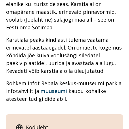
elanike kui turistide seas. Karstialal on
omapärane maastik, erinevaid pinnavormid,
voolab (Jõelähtme) salajõgi maa all – see on
Eesti oma Šotimaa!
Karstiala peaks kindlasti tulema vaatama
erinevatel aastaaegadel. On omaette kogemus
kõndida jõe kuiva voolusängi siledatel
paekiviplaatidel, uurida ja avastada aja lugu.
Kevadeti võib karstiala olla üleujutatud.
Rohkem infot Rebala keskus-muuseumi parkla
infotahvlilt ja
muuseumi
kaudu kohalike
atesteeritud giidide abil.
Koduleht