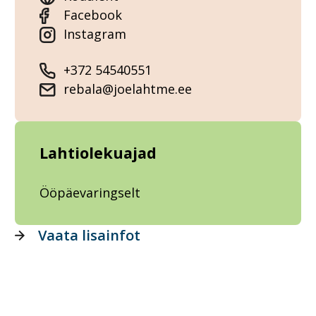
Facebook
Instagram
+372 54540551
rebala@joelahtme.ee
Lahtiolekuajad
Ööpäevaringselt
Vaata lisainfot