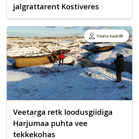
jalgrattarent Kostiveres
Vaata kaardil
Veetarga retk loodusgiidiga
Harjumaa puhta vee
tekkekohas