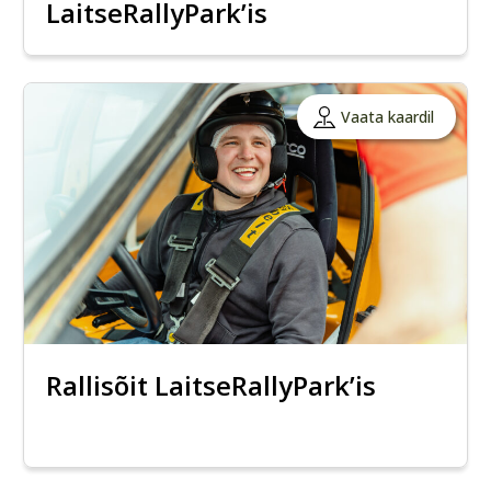
LaitseRallyPark’is
Vaata kaardil
Rallisõit LaitseRallyPark’is