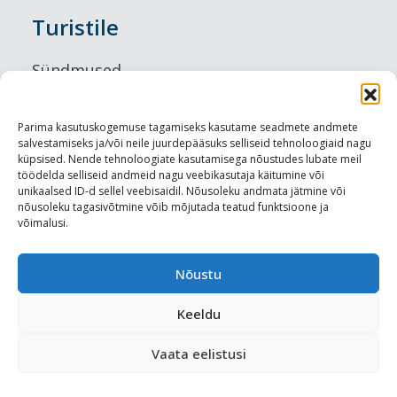
Turistile
Sündmused
Majutus
Parima kasutuskogemuse tagamiseks kasutame seadmete andmete
salvestamiseks ja/või neile juurdepääsuks selliseid tehnoloogiaid nagu
Maitseelamused
küpsised. Nende tehnoloogiate kasutamisega nõustudes lubate meil
töödelda selliseid andmeid nagu veebikasutaja käitumine või
Vaatamisväärsused
unikaalsed ID-d sellel veebisaidil. Nõusoleku andmata jätmine või
nõusoleku tagasivõtmine võib mõjutada teatud funktsioone ja
võimalusi.
Visit Tallinn
Turismiprofessionaalile
Nõustu
Keeldu
Harju-, Rapla- ja Läänemaa DMO
Vaata eelistusi
Meediakajastused