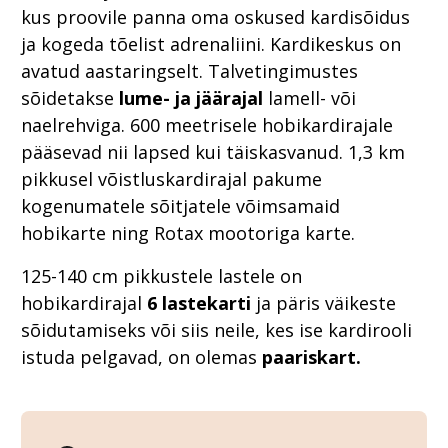
kus proovile panna oma oskused kardisõidus
ja kogeda tõelist adrenaliini. Kardikeskus on
avatud aastaringselt. Talvetingimustes
sõidetakse
lume- ja jäärajal
lamell- või
naelrehviga. 600 meetrisele hobikardirajale
pääsevad nii lapsed kui täiskasvanud. 1,3 km
pikkusel võistluskardirajal pakume
kogenumatele sõitjatele võimsamaid
hobikarte ning Rotax mootoriga karte.
125-140 cm pikkustele lastele on
hobikardirajal
6 lastekarti
ja päris väikeste
sõidutamiseks või siis neile, kes ise kardirooli
istuda pelgavad, on olemas
paariskart.