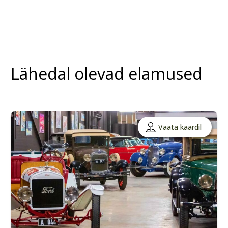
Lähedal olevad elamused
Vaata kaardil