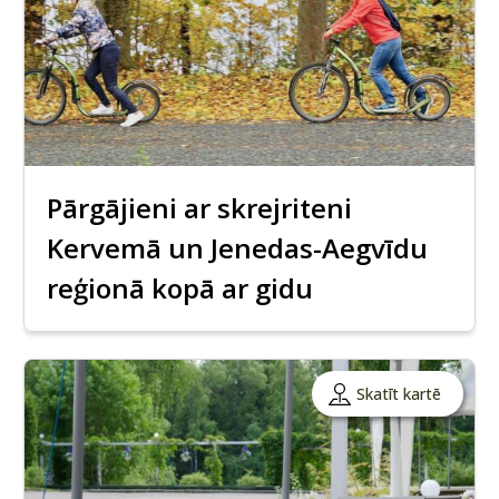
Pārgājieni ar skrejriteni
Kervemā un Jenedas-Aegvīdu
reģionā kopā ar gidu
Skatīt kartē