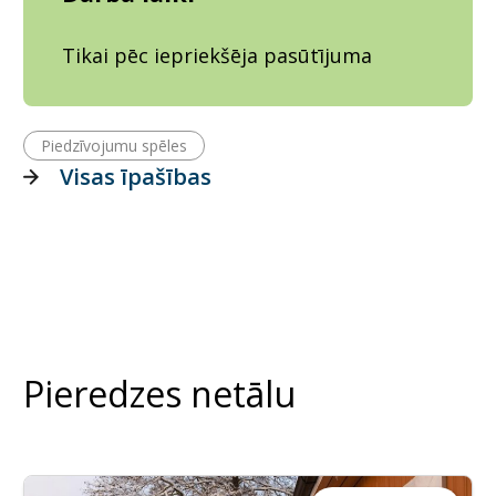
Tikai pēc iepriekšēja pasūtījuma
Piedzīvojumu spēles
Visas īpašības
Pieredzes netālu