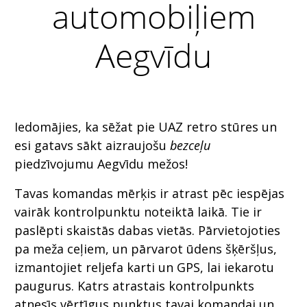
automobiļiem
Aegvīdu
Iedomājies, ka sēžat pie UAZ retro stūres un
esi gatavs sākt aizraujošu
bezceļu
piedzīvojumu Aegvīdu mežos!
Tavas komandas mērķis ir atrast pēc iespējas
vairāk kontrolpunktu noteiktā laikā. Tie ir
paslēpti skaistās dabas vietās. Pārvietojoties
pa meža ceļiem, un pārvarot ūdens šķēršļus,
izmantojiet reljefa karti un GPS, lai iekarotu
paugurus. Katrs atrastais kontrolpunkts
atnesīs vērtīgus punktus tavai komandai un