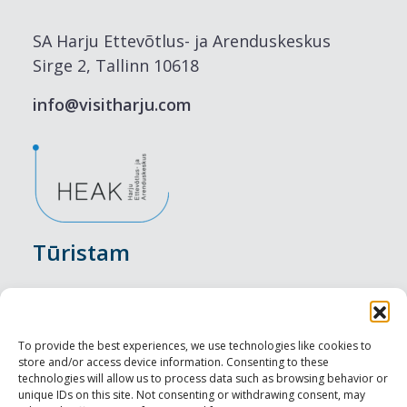
SA Harju Ettevõtlus- ja Arenduskeskus
Sirge 2, Tallinn 10618
info@visitharju.com
Tūristam
Pasākumi
Nakšņošana
To provide the best experiences, we use technologies like cookies to
store and/or access device information. Consenting to these
Vietas maltītei
technologies will allow us to process data such as browsing behavior or
unique IDs on this site. Not consenting or withdrawing consent, may