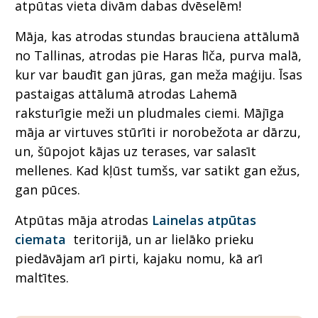
atpūtas vieta divām dabas dvēselēm!
Māja, kas atrodas stundas brauciena attālumā
no Tallinas, atrodas pie Haras līča, purva malā,
kur var baudīt gan jūras, gan meža maģiju. Īsas
pastaigas attālumā atrodas Lahemā
raksturīgie meži un pludmales ciemi. Mājīga
māja ar virtuves stūrīti ir norobežota ar dārzu,
un, šūpojot kājas uz terases, var salasīt
mellenes. Kad kļūst tumšs, var satikt gan ežus,
gan pūces.
Atpūtas māja atrodas
Lainelas atpūtas
ciemata
teritorijā, un ar lielāko prieku
piedāvājam arī pirti, kajaku nomu, kā arī
maltītes.