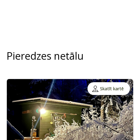
Pieredzes netālu
Skatīt kartē