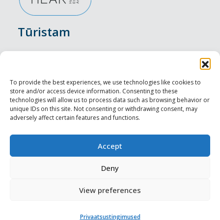
Tūristam
Pasākumi
Nakšņošana
To provide the best experiences, we use technologies like cookies to
store and/or access device information. Consenting to these
Vietas maltītei
technologies will allow us to process data such as browsing behavior or
unique IDs on this site. Not consenting or withdrawing consent, may
adversely affect certain features and functions.
Apskates objekti
Visit Tallinn
Accept
Profesionāliem
Deny
View preferences
Harju-, Rapla- & Läänemaa DMO
Privaatsustingimused