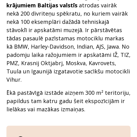
krājumiem Baltijas valstīs
atrodas vairāk
nekā 200 divriteņu spēkratu, no kuriem vairāk
nekā 100 eksemplāri dažādā tehniskajā
stāvoklī ir apskatāmi muzejā. Ir pārstāvētas
tādas pasaulē pazīstamas motociklu markas
kā BMW, Harley-Davidson, Indian, AJS, Jawa. No
padomju laika ražojumiem ir apskatāmi IŽ, TIZ,
PMZ, Krasnij Oktjabrj, Moskva, Kavrovets,
Tuula un Igaunijā izgatavotie sacīkšu motocikli
Vihur.
Ēkā pastāvīgā izstāde aizņem 300 m² teritoriju,
papildus tam katru gadu šeit ekspozīcijām ir
lielākas vai mazākas izmaiņas.