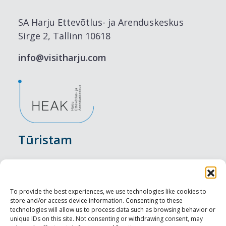
SA Harju Ettevõtlus- ja Arenduskeskus
Sirge 2, Tallinn 10618
info@visitharju.com
Tūristam
Pasākumi
Nakšņošana
To provide the best experiences, we use technologies like cookies to
store and/or access device information. Consenting to these
Vietas maltītei
technologies will allow us to process data such as browsing behavior or
unique IDs on this site. Not consenting or withdrawing consent, may