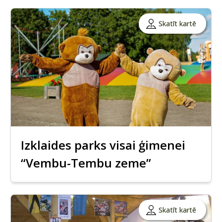
Skatīt kartē
Izklaides parks visai ģimenei
“Vembu-Tembu zeme”
Skatīt kartē