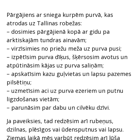
Pārgājiens ar sniega kurpēm purvā, kas
atrodas uz Tallinas robežas:
– dosimies pārgājienā kopā ar gidu pa
arktiskajām tundras ainavām;
– virzīsimies no priežu meža uz purva pusi;
– izpētīsim purva dīķus, šķērsosim avotus un
atpūtināsim kājas uz purva saliņām;
– apskatīsim kazu guļvietas un lapsu pazemes
pilsētiņu;
– uzmetīsim aci uz purva ezeriem un putnu
ligzdošanas vietām;
– parunāsim par dabu un cilvēku dzīvi.
Ja paveiksies, tad redzēsim arī rubeņus,
dzilnas, plēsīgos vai ūdensputnus vai lapsu.
Ziemas laikā mēs varbūt redzēsim arī lūša