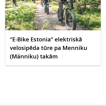
“E-Bike Estonia” elektriskā
velosipēda tūre pa Menniku
(Männiku) takām