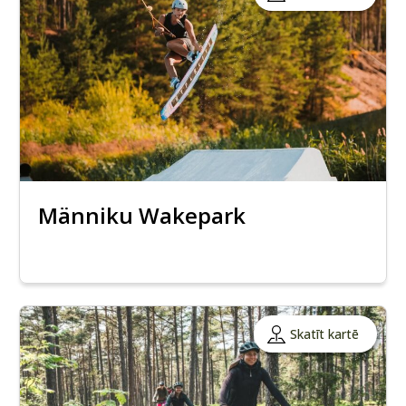
Männiku Wakepark
Skatīt kartē