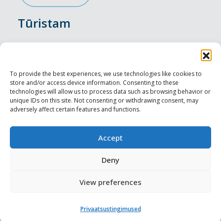
Tūristam
Pasākumi
Nakšņošana
To provide the best experiences, we use technologies like cookies to
store and/or access device information. Consenting to these
Vietas maltītei
technologies will allow us to process data such as browsing behavior or
unique IDs on this site. Not consenting or withdrawing consent, may
adversely affect certain features and functions.
Apskates objekti
Visit Tallinn
Accept
Profesionāliem
Deny
View preferences
Harju-, Rapla- & Läänemaa DMO
Privaatsustingimused