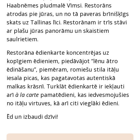
Haabnēmes pludmalē Vīmsi. Restorāns
atrodas pie jūras, un no tā paveras brīnišķīgs
skats uz Tallinas līci. Restorānam ir trīs stāvi
ar plašu jūras panorāmu un skaistiem
saulrietiem.
Restorāna ēdienkarte koncentrējas uz
kopīgiem ēdieniem, piedāvājot “lēnu ātro
ēdināšanu”, piemēram, romiešu stila itāļu
iesala picas, kas pagatavotas autentiskā
malkas krāsnī. Turklāt ēdienkartē ir iekļauti
arī
à la carte
pamatēdieni, kas iedvesmojušies
no itāļu virtuves, kā arī citi vieglāki ēdieni.
Ēd un izbaudi dzīvi!