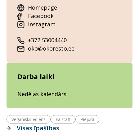
Homepage
Facebook
Instagram
+372 53004440
oko@okoresto.ee
Darba laiki
Nedēļas kalendārs
Vegānisks ēdiens
Falstaff
Piejūra
Visas īpašības