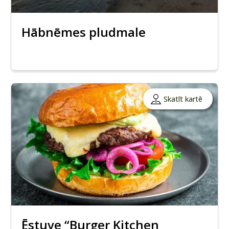
Hābnēmes pludmale
Skatīt kartē
Ēstuve “Burger Kitchen