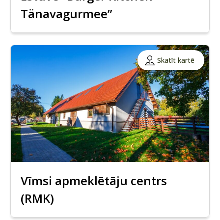
Tänavagurmee”
Skatīt kartē
Vīmsi apmeklētāju centrs
(RMK)