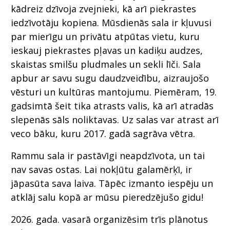
kādreiz dzīvoja zvejnieki, kā arī piekrastes
iedzīvotāju kopiena. Mūsdienās sala ir kļuvusi
par mierīgu un privātu atpūtas vietu, kuru
ieskauj piekrastes pļavas un kadiķu audzes,
skaistas smilšu pludmales un sekli līči. Sala
apbur ar savu sugu daudzveidību, aizraujošo
vēsturi un kultūras mantojumu. Piemēram, 19.
gadsimtā šeit tika atrasts valis, kā arī atradās
slepenās sāls noliktavas. Uz salas var atrast arī
veco bāku, kuru 2017. gadā sagrāva vētra.
Rammu sala ir pastāvīgi neapdzīvota, un tai
nav savas ostas. Lai nokļūtu galamērķī, ir
jāpasūta sava laiva. Tāpēc izmanto iespēju un
atklāj salu kopā ar mūsu pieredzējušo gidu!
2026. gada. vasarā organizēsim trīs plānotus