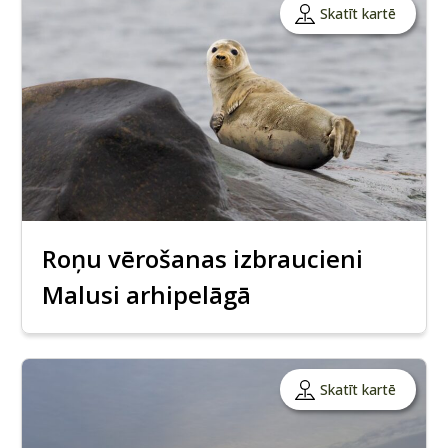
Skatīt kartē
Roņu vērošanas izbraucieni
Malusi arhipelāgā
Skatīt kartē