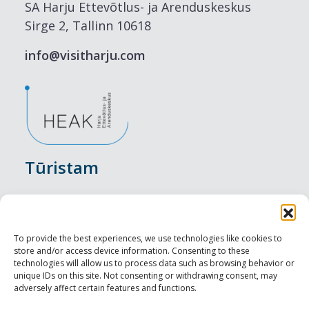
SA Harju Ettevõtlus- ja Arenduskeskus
Sirge 2, Tallinn 10618
info@visitharju.com
Tūristam
Pasākumi
Nakšņošana
To provide the best experiences, we use technologies like cookies to
store and/or access device information. Consenting to these
Vietas maltītei
technologies will allow us to process data such as browsing behavior or
unique IDs on this site. Not consenting or withdrawing consent, may
adversely affect certain features and functions.
Apskates objekti