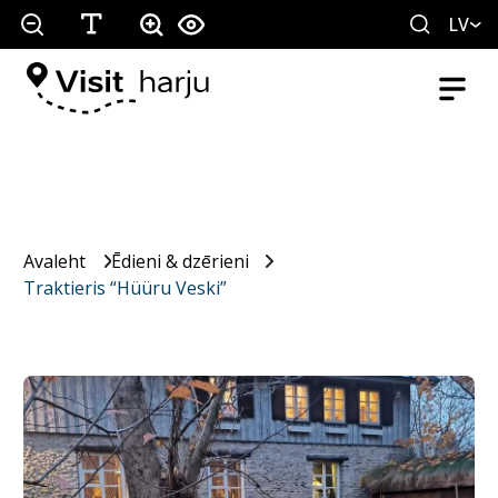
LV
Avaleht
Ēdieni & dzērieni
Traktieris “Hüüru Veski”