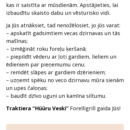
kas ir saistīta ar mūsdienām. Apstājieties, lai
izbaudītu skaisto dabu un vēsturisko vidi.
Ja Jūs atnāksiet, tad nenožēlosiet, jo jūs varat:
– apskatīt gadsimtiem vecas dzirnavas un tās
mašīnas;
– izmēģināt roku foreļu ķeršanā;
– piepildīt vēderu ar ļoti gardiem, lieliem un
ēdieniem par pieņemumu cenu;
– remdēt slāpes ar gardiem dzērieniem;
– uzņemt spēku no veco dzirnavu mūra sienām
un upes čaloņas;
– baudīt dzīvo uguni un kamīna siltumu.
Traktiera “Hüüru Veski”
Forelligrill gaida Jūs!