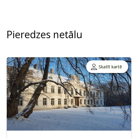
Pieredzes netālu
Skatīt kartē