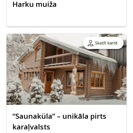
Harku muiža
Skatīt kartē
“Saunaküla” – unikāla pirts
karaļvalsts