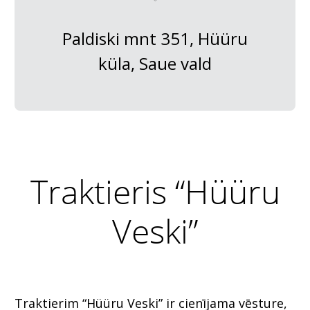
Paldiski mnt 351, Hüüru
küla, Saue vald
Traktieris “Hüüru
Veski”
Traktierim “Hüüru Veski” ir cienījama vēsture,