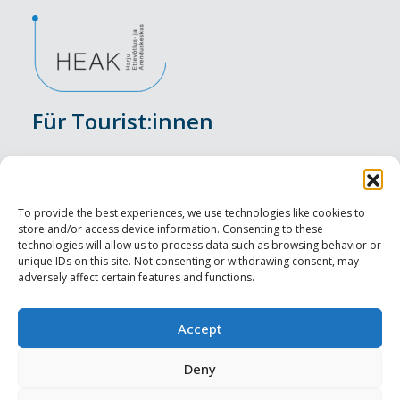
Für Tourist:innen
Veranstaltungen
Unterkunft
To provide the best experiences, we use technologies like cookies to
store and/or access device information. Consenting to these
Genusserlebnisse
technologies will allow us to process data such as browsing behavior or
unique IDs on this site. Not consenting or withdrawing consent, may
adversely affect certain features and functions.
Sehenswürdigkeiten
Visit Tallinn
Accept
Für Tourismusprofis
Deny