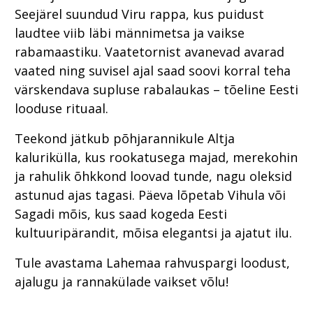
Seejärel suundud Viru rappa, kus puidust
laudtee viib läbi männimetsa ja vaikse
rabamaastiku. Vaatetornist avanevad avarad
vaated ning suvisel ajal saad soovi korral teha
värskendava supluse rabalaukas – tõeline Eesti
looduse rituaal.
Teekond jätkub põhjarannikule Altja
kalurikülla, kus rookatusega majad, merekohin
ja rahulik õhkkond loovad tunde, nagu oleksid
astunud ajas tagasi. Päeva lõpetab Vihula või
Sagadi mõis, kus saad kogeda Eesti
kultuuripärandit, mõisa elegantsi ja ajatut ilu.
Tule avastama Lahemaa rahvuspargi loodust,
ajalugu ja rannakülade vaikset võlu!