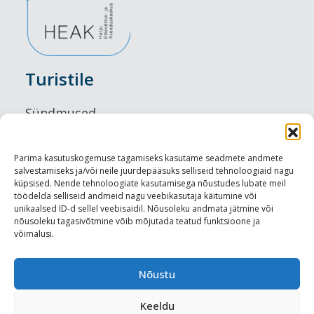
Turistile
Sündmused
Majutus
Parima kasutuskogemuse tagamiseks kasutame seadmete andmete
salvestamiseks ja/või neile juurdepääsuks selliseid tehnoloogiaid nagu
Maitseelamused
küpsised. Nende tehnoloogiate kasutamisega nõustudes lubate meil
töödelda selliseid andmeid nagu veebikasutaja käitumine või
Vaatamisväärsused
unikaalsed ID-d sellel veebisaidil. Nõusoleku andmata jätmine või
nõusoleku tagasivõtmine võib mõjutada teatud funktsioone ja
võimalusi.
Visit Tallinn
Turismiprofessionaalile
Nõustu
Keeldu
Harju-, Rapla- ja Läänemaa DMO