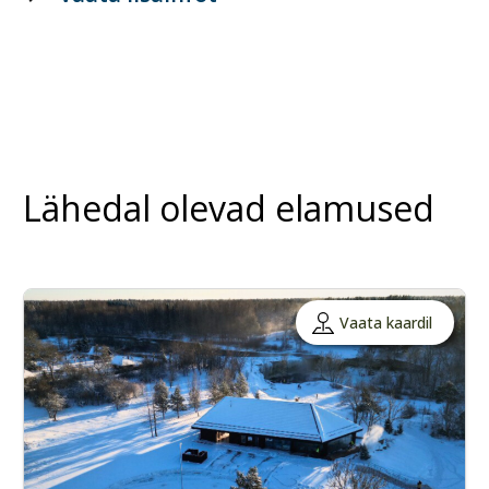
Lähedal olevad elamused
Vaata kaardil