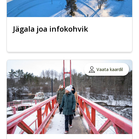
Jägala joa infokohvik
Vaata kaardil