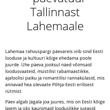
Tallinnast
Lahemaale
Lahemaa rahvuspargi päevareis viib sind Eesti
looduse ja kultuuri kõige ehedama poole
juurde. Ühe päeva jooksul näed võimsaid
loodusvaateid, müstilisi rabamaastikke,
ajaloolisi paiku ja romantilisi rannakülasid, mis
annavad hea ülevaate Põhja-Eesti erilisest
rütmist.
Päev algab Jägala joa juures, mis on Eesti kõige
laiem ja üks kaunimaid looduslikke jugasid.