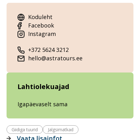
Koduleht
Facebook
Instagram
+372 5624 3212
hello@astratours.ee
Lahtiolekuajad
Igapäevaselt sama
Giidiga tuurid
Jalgsimatkad
Vaata lisainfot