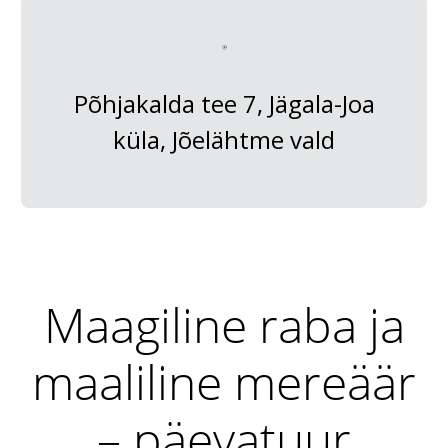
Põhjakalda tee 7, Jägala-Joa
küla, Jõelähtme vald
Maagiline raba ja
maaliline mereäär
– päevatuur