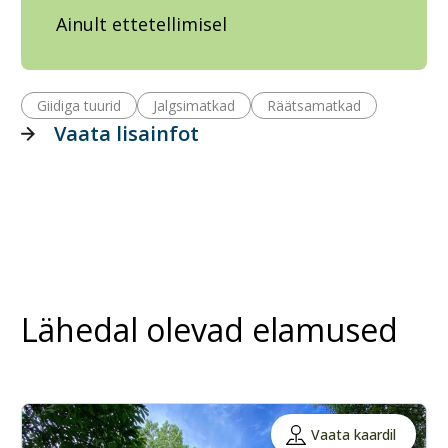
Ainult ettetellimisel
Giidiga tuurid
Jalgsimatkad
Räätsamatkad
Vaata lisainfot
Lähedal olevad elamused
Vaata kaardil