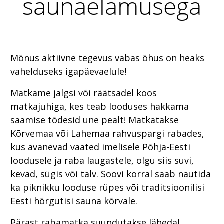
saunaelamusega
Mõnus aktiivne tegevus vabas õhus on heaks
vahelduseks igapäevaelule!
Matkame jalgsi või räätsadel koos
matkajuhiga, kes teab looduses hakkama
saamise tõdesid une pealt! Matkatakse
Kõrvemaa või Lahemaa rahvuspargi rabades,
kus avanevad vaated imelisele Põhja-Eesti
loodusele ja raba laugastele, olgu siis suvi,
kevad, sügis või talv. Soovi korral saab nautida
ka piknikku looduse rüpes või traditsioonilisi
Eesti hõrgutisi sauna kõrvale.
Pärast rabamatka suundutakse lähedal