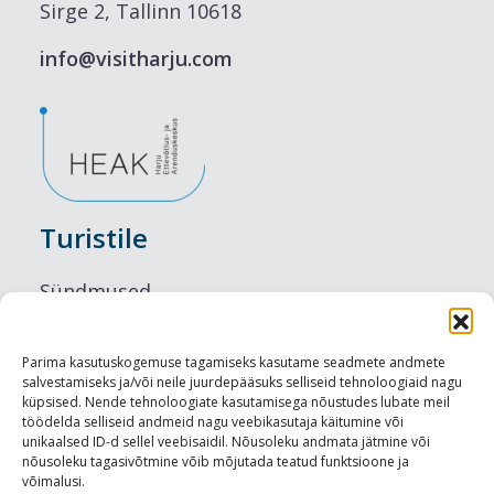
Sirge 2, Tallinn 10618
info@visitharju.com
Turistile
Sündmused
Majutus
Parima kasutuskogemuse tagamiseks kasutame seadmete andmete
salvestamiseks ja/või neile juurdepääsuks selliseid tehnoloogiaid nagu
Maitseelamused
küpsised. Nende tehnoloogiate kasutamisega nõustudes lubate meil
töödelda selliseid andmeid nagu veebikasutaja käitumine või
Vaatamisväärsused
unikaalsed ID-d sellel veebisaidil. Nõusoleku andmata jätmine või
nõusoleku tagasivõtmine võib mõjutada teatud funktsioone ja
võimalusi.