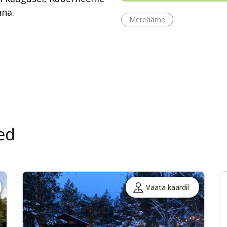
nna.
Mereäärne
ed
Vaata kaardil