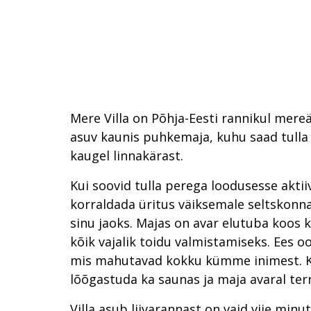
Mere Villa on Põhja-Eesti rannikul mer
asuv kaunis puhkemaja, kuhu saad tulla
kaugel linnakärast.
Kui soovid tulla perega loodusesse akti
korraldada üritus väiksemale seltskonnal
sinu jaoks. Majas on avar elutuba koos 
kõik vajalik toidu valmistamiseks. Ees 
mis mahutavad kokku kümme inimest. K
lõõgastuda ka saunas ja maja avaral terr
Villa asub liivarannast on vaid viie min