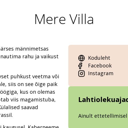
Mere Villa
eäärses männimetsas
 nautima rahu ja vaikust
Koduleht
Facebook
Instagram
ivset puhkust veetma või
e, siis on see õige paik
köögiga, kus on olemas
Lahtiolekuaja
ootab viis magamistuba,
ülalised saavad
assil.
Ainult ettetellimisel
uti kaugusel, Kaberneeme