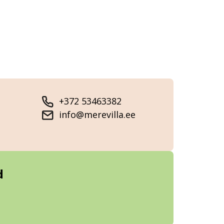
+372 53463382
info@merevilla.ee
d