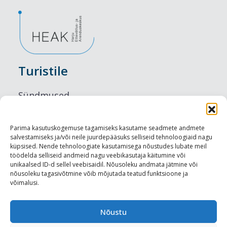
Turistile
Sündmused
Majutus
Parima kasutuskogemuse tagamiseks kasutame seadmete andmete
salvestamiseks ja/või neile juurdepääsuks selliseid tehnoloogiaid nagu
Maitseelamused
küpsised. Nende tehnoloogiate kasutamisega nõustudes lubate meil
töödelda selliseid andmeid nagu veebikasutaja käitumine või
Vaatamisväärsused
unikaalsed ID-d sellel veebisaidil. Nõusoleku andmata jätmine või
nõusoleku tagasivõtmine võib mõjutada teatud funktsioone ja
võimalusi.
Visit Tallinn
Turismiprofessionaalile
Nõustu