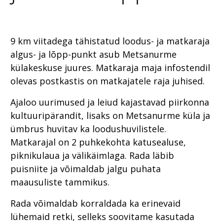
9 km viitadega tähistatud loodus- ja matkaraja
algus- ja lõpp-punkt asub Metsanurme
külakeskuse juures. Matkaraja maja infostendil
olevas postkastis on matkajatele raja juhised.
Ajaloo uurimused ja leiud kajastavad piirkonna
kultuuripärandit, lisaks on Metsanurme küla ja
ümbrus huvitav ka loodushuvilistele.
Matkarajal on 2 puhkekohta katusealuse,
piknikulaua ja välikäimlaga. Rada läbib
puisniite ja võimaldab jalgu puhata
maausuliste tammikus.
Rada võimaldab korraldada ka erinevaid
lühemaid retki, selleks soovitame kasutada