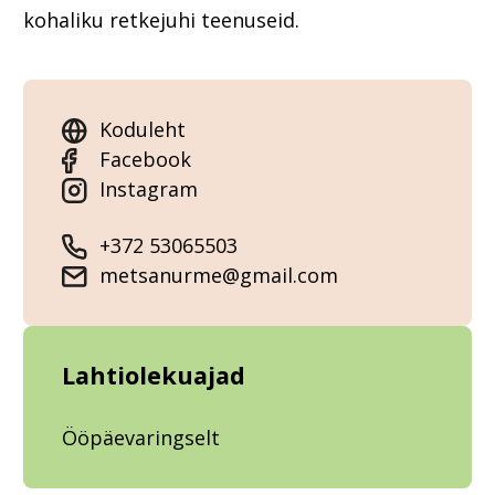
kohaliku retkejuhi teenuseid.
Koduleht
Facebook
Instagram
+372 53065503
metsanurme@gmail.com
Lahtiolekuajad
Ööpäevaringselt