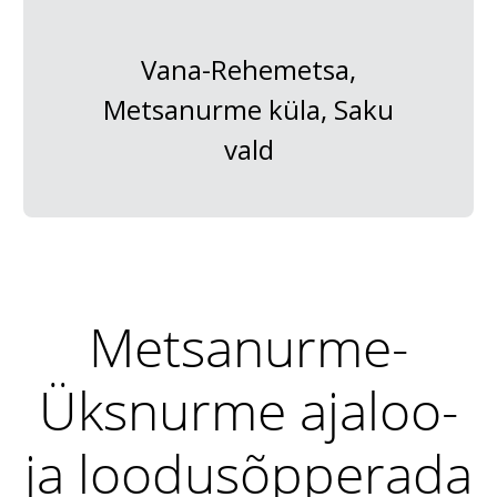
Vana-Rehemetsa,
Metsanurme küla, Saku
vald
Metsanurme-
Üksnurme ajaloo-
ja loodusõpperada