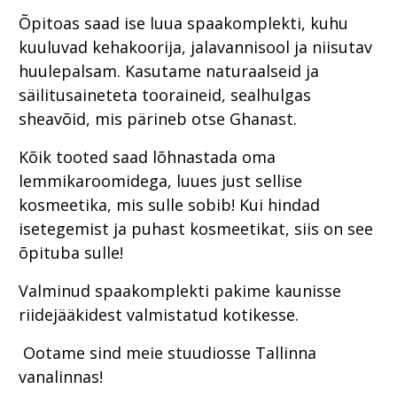
Õpitoas saad ise luua spaakomplekti, kuhu
kuuluvad kehakoorija, jalavannisool ja niisutav
huulepalsam. Kasutame naturaalseid ja
säilitusaineteta tooraineid, sealhulgas
sheavõid, mis pärineb otse Ghanast.
Kõik tooted saad lõhnastada oma
lemmikaroomidega, luues just sellise
kosmeetika, mis sulle sobib! Kui hindad
isetegemist ja puhast kosmeetikat, siis on see
õpituba sulle!
Valminud spaakomplekti pakime kaunisse
riidejääkidest valmistatud kotikesse.
Ootame sind meie stuudiosse Tallinna
vanalinnas!