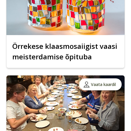
Örrekese klaasmosaiigist vaasi
meisterdamise õpituba
Vaata kaardil