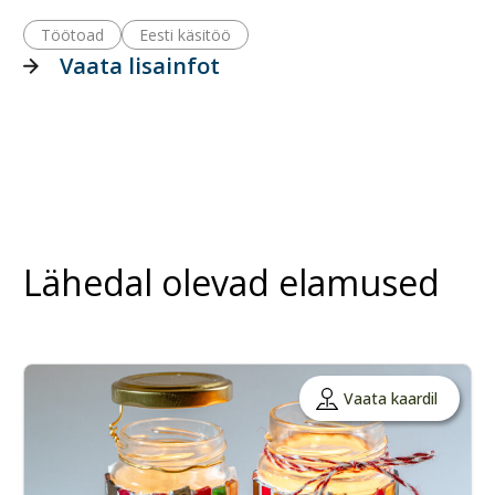
Töötoad
Eesti käsitöö
Vaata lisainfot
Lähedal olevad elamused
Vaata kaardil