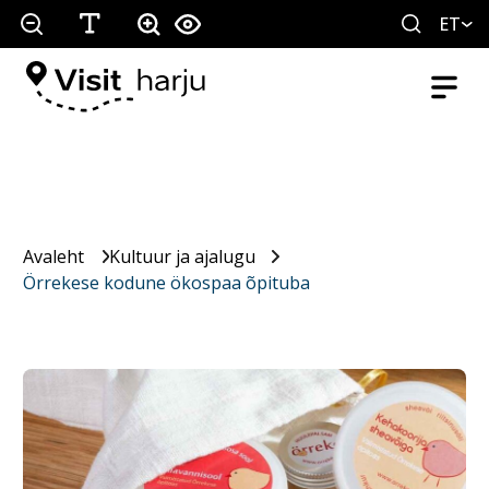
ET
Avaleht
Kultuur ja ajalugu
Örrekese kodune ökospaa õpituba