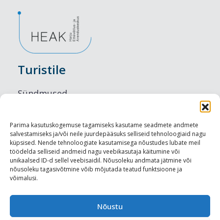
Turistile
Sündmused
Majutus
Parima kasutuskogemuse tagamiseks kasutame seadmete andmete
salvestamiseks ja/või neile juurdepääsuks selliseid tehnoloogiaid nagu
Maitseelamused
küpsised. Nende tehnoloogiate kasutamisega nõustudes lubate meil
töödelda selliseid andmeid nagu veebikasutaja käitumine või
Vaatamisväärsused
unikaalsed ID-d sellel veebisaidil. Nõusoleku andmata jätmine või
nõusoleku tagasivõtmine võib mõjutada teatud funktsioone ja
võimalusi.
Visit Tallinn
Turismiprofessionaalile
Nõustu