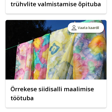
trühvlite valmistamise õpituba
Vaata kaardil
Örrekese siidisalli maalimise
töötuba