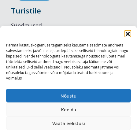
Turistile
Sündmused
Majutus
Parima kasutuskogemuse tagamiseks kasutame seadmete andmete
salvestamiseks ja/või neile juurdepääsuks selliseid tehnoloogiaid nagu
Maitseelamused
küpsised. Nende tehnoloogiate kasutamisega nõustudes lubate meil
töödelda selliseid andmeid nagu veebikasutaja käitumine või
Vaatamisväärsused
unikaalsed ID-d sellel veebisaidil. Nõusoleku andmata jätmine või
nõusoleku tagasivõtmine võib mõjutada teatud funktsioone ja
võimalusi.
Visit Tallinn
Turismiprofessionaalile
Nõustu
Keeldu
Harju-, Rapla- ja Läänemaa DMO
Vaata eelistusi
Meediakajastused