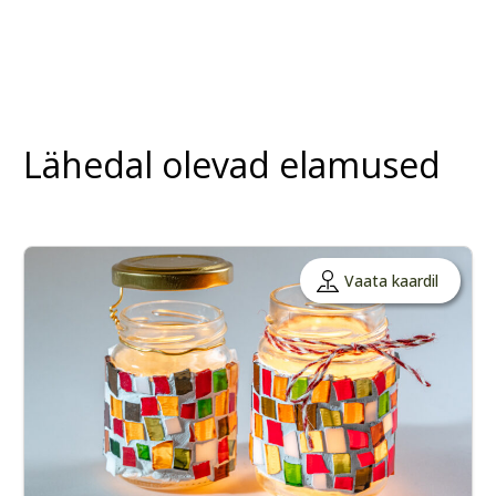
Lähedal olevad elamused
Vaata kaardil