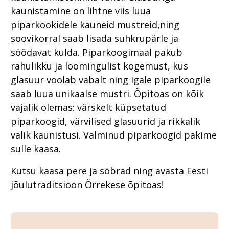
kaunistamine on lihtne viis luua
piparkookidele kauneid mustreid,ning
soovikorral saab lisada suhkrupärle ja
söödavat kulda. Piparkoogimaal pakub
rahulikku ja loomingulist kogemust, kus
glasuur voolab vabalt ning igale piparkoogile
saab luua unikaalse mustri. Õpitoas on kõik
vajalik olemas: värskelt küpsetatud
piparkoogid, värvilised glasuurid ja rikkalik
valik kaunistusi. Valminud piparkoogid pakime
sulle kaasa.
Kutsu kaasa pere ja sõbrad ning avasta Eesti
jõulutraditsioon Örrekese õpitoas!