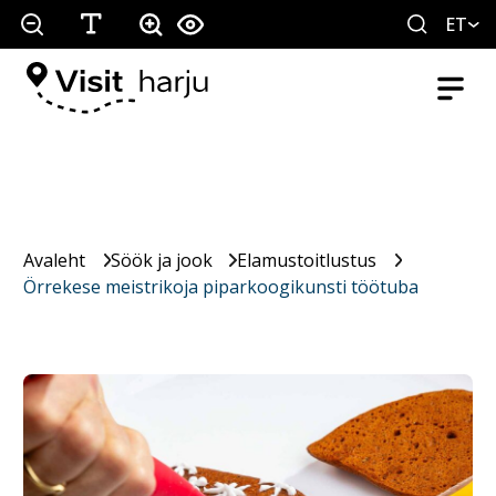
ET
Avaleht
Söök ja jook
Elamustoitlustus
Örrekese meistrikoja piparkoogikunsti töötuba