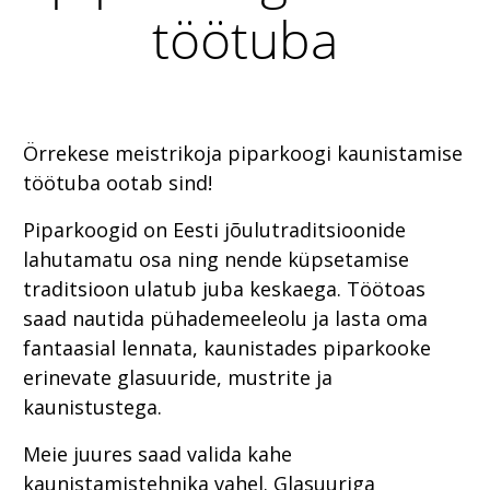
töötuba
Örrekese meistrikoja piparkoogi kaunistamise
töötuba ootab sind!
Piparkoogid on Eesti jõulutraditsioonide
lahutamatu osa ning nende küpsetamise
traditsioon ulatub juba keskaega. Töötoas
saad nautida pühademeeleolu ja lasta oma
fantaasial lennata, kaunistades piparkooke
erinevate glasuuride, mustrite ja
kaunistustega.
Meie juures saad valida kahe
kaunistamistehnika vahel. Glasuuriga