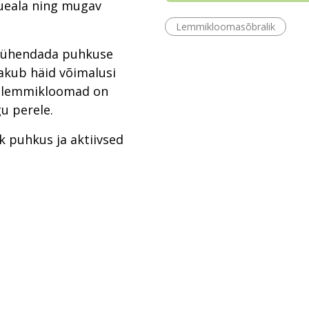
õueala ning mugav
Lemmikloomasõbralik
ad ühendada puhkuse
akub häid võimalusi
Ka lemmikloomad on
u perele.
ik puhkus ja aktiivsed