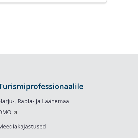
Turismiprofessionaalile
Harju-, Rapla- ja Läänemaa
DMO
Meediakajastused