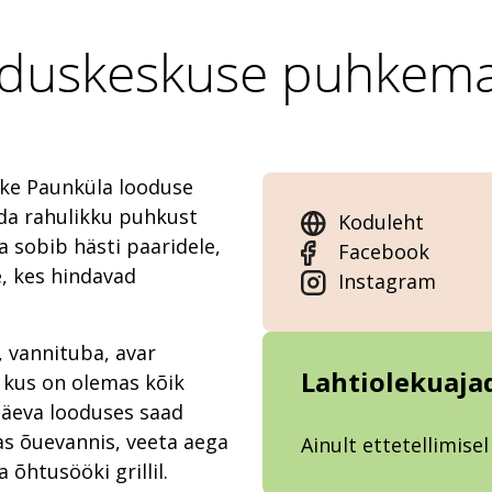
duskeskuse puhkemaja
ake Paunküla looduse
ida rahulikku puhkust
Koduleht
 sobib hästi paaridele,
Facebook
, kes hindavad
Instagram
 vannituba, avar
Lahtiolekuaja
 kus on olemas kõik
päeva looduses saad
s õuevannis, veeta aega
Ainult ettetellimisel
 õhtusööki grillil.