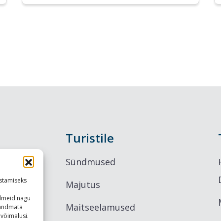
Turistile
Sündmused
stamiseks
Majutus
ndmeid nagu
Maitseelamused
u andmata
võimalusi.