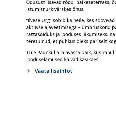
Õdusust lisavad rõdu, päikeseterrass, 
istumisnurk värskes õhus.
“Ilvese Urg” sobib ka neile, kes sooviv
aktiivse ajaveetmisega – ümbruskond p
rattasõiduks ja looduses liikumiseks. 
teretulnud, et puhkus oleks päriselt kog
Tule Paunkülla ja avasta paik, kus rahul
looduselamused käivad käsikäes!
Vaata lisainfot