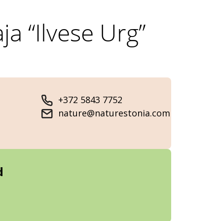
 “Ilvese Urg”
+372 5843 7752
nature@naturestonia.com
d