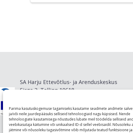
SA Harju Ettevõtlus- ja Arenduskeskus
Sirge 2, Tallinn 10618
info@visitharju.com
Parima kasutuskogemuse tagamiseks kasutame seadmete andmete salve
ja/või neile juurdepääsuks selliseid tehnoloogiaid nagu küpsised. Nende
tehnoloogiate kasutamisega nõustudes lubate meil töödelda selliseid a
veebikasutaja käitumine või unikaalsed ID-d sellel veebisaidil. Nõusolek
jätmine või nõusoleku tagasivõtmine võib mõjutada teatud funktsioone ja 