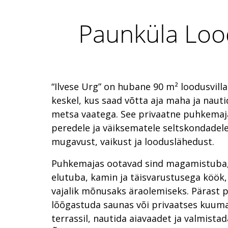
Paunküla Loo
“Ilvese Urg” on hubane 90 m² loodusvill
keskel, kus saad võtta aja maha ja naut
metsa vaatega. See privaatne puhkemaja
peredele ja väiksematele seltskondadele
mugavust, vaikust ja looduslähedust.
Puhkemajas ootavad sind magamistuba,
elutuba, kamin ja täisvarustusega köök,
vajalik mõnusaks äraolemiseks. Pärast 
lõõgastuda saunas või privaatses kuuma
terrassil, nautida aiavaadet ja valmistada