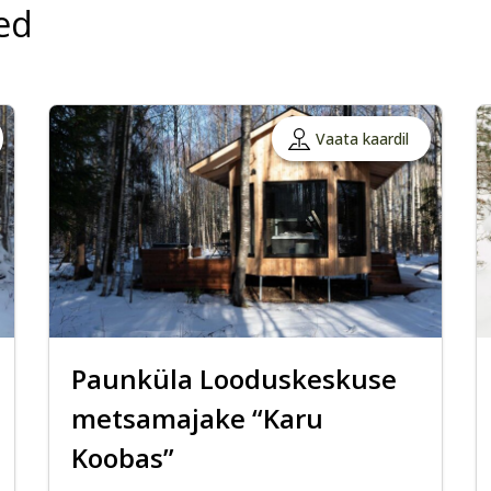
ed
Vaata kaardil
Paunküla Looduskeskuse
metsamajake “Karu
Koobas”