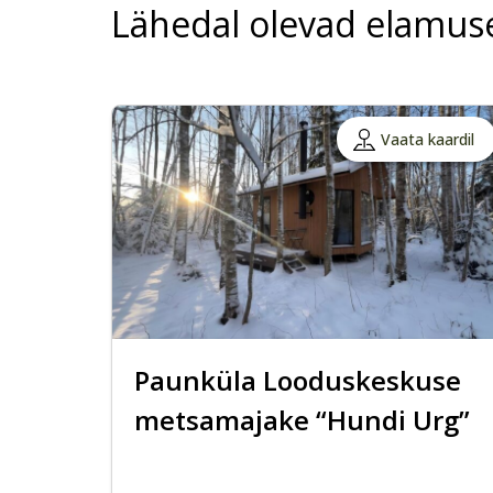
Lähedal olevad elamus
Vaata kaardil
Paunküla Looduskeskuse
metsamajake “Hundi Urg”