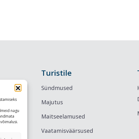
Turistile
Sündmused
stamiseks
Majutus
ndmeid nagu
Maitseelamused
u andmata
võimalusi.
Vaatamisväärsused