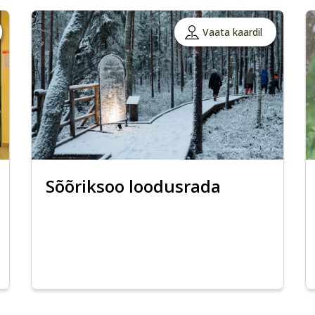
Vaata kaardil
Sõõriksoo loodusrada