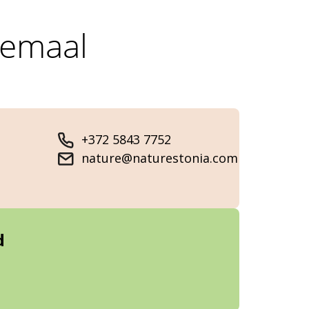
vemaal
+372 5843 7752
nature@naturestonia.com
d