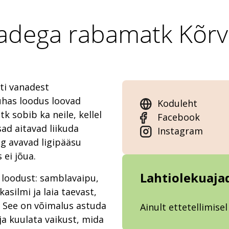
adega rabamatk Kõr
ti vanadest
uhas loodus loovad
Koduleht
tk sobib ka neile, kellel
Facebook
d aitavad liikuda
Instagram
ng avavad ligipääsu
 ei jõua.
Lahtiolekuaja
 loodust: samblavaipu,
silmi ja laia taevast,
. See on võimalus astuda
Ainult ettetellimisel
a kuulata vaikust, mida