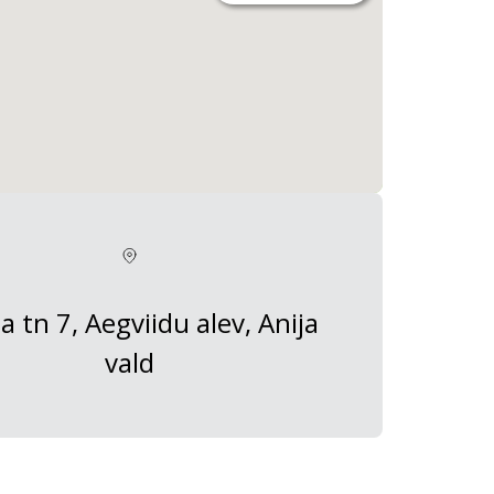
a tn 7, Aegviidu alev, Anija
vald