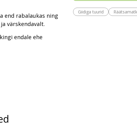
Giidiga tuurid
Räätsamat
da end rabalaukas ning
ja värskendavalt.
kingi endale ehe
ed