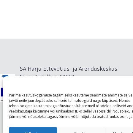
SA Harju Ettevõtlus- ja Arenduskeskus
Sirge 2, Tallinn 10618
info@visitharju.com
Parima kasutuskogemuse tagamiseks kasutame seadmete andmete salve
ja/või neile juurdepääsuks selliseid tehnoloogiaid nagu küpsised. Nende
tehnoloogiate kasutamisega nõustudes lubate meil töödelda selliseid a
veebikasutaja käitumine või unikaalsed ID-d sellel veebisaidil. Nõusolek
jätmine või nõusoleku tagasivõtmine võib mõjutada teatud funktsioone ja 