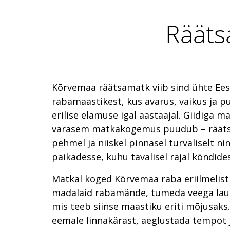
Rääts
Kõrvemaa räätsamatk viib sind ühte Ees
rabamaastikest, kus avarus, vaikus ja p
erilise elamuse igal aastaajal. Giidiga ma
varasem matkakogemus puudub – räätsa
pehmel ja niiskel pinnasel turvaliselt ni
paikadesse, kuhu tavalisel rajal kõndides
Matkal koged Kõrvemaa raba eriilmelist
madalaid rabamände, tumeda veega lauka
mis teeb siinse maastiku eriti mõjusaks
eemale linnakärast, aeglustada tempot j