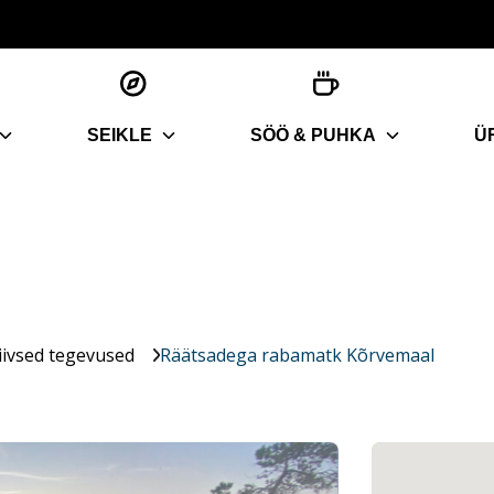
SEIKLE
SÖÖ & PUHKA
Ü
iivsed tegevused
Räätsadega rabamatk Kõrvemaal