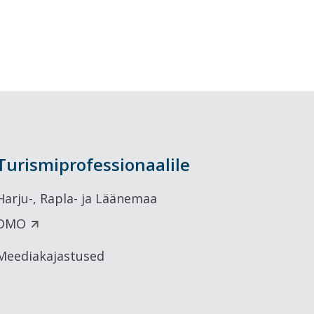
Turismiprofessionaalile
Harju-, Rapla- ja Läänemaa
DMO
Meediakajastused