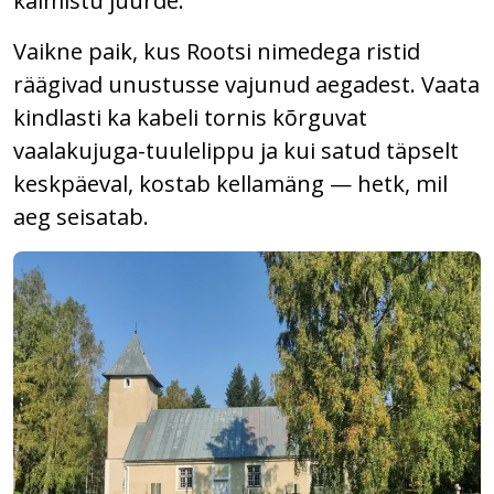
kalmistu juurde.
Vaikne paik, kus Rootsi nimedega ristid
räägivad unustusse vajunud aegadest. Vaata
kindlasti ka kabeli tornis kõrguvat
vaalakujuga-tuulelippu ja kui satud täpselt
keskpäeval, kostab kellamäng — hetk, mil
aeg seisatab.