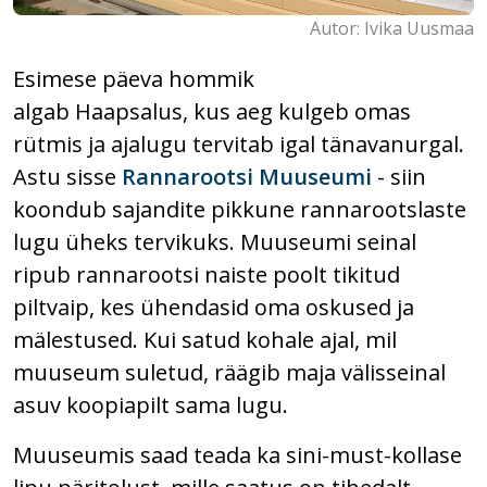
Autor: Ivika Uusmaa
Esimese päeva hommik
algab Haapsalus, kus aeg kulgeb omas
rütmis ja ajalugu tervitab igal tänavanurgal.
Astu sisse
Rannarootsi Muuseumi
- siin
koondub sajandite pikkune rannarootslaste
lugu üheks tervikuks. Muuseumi seinal
ripub rannarootsi naiste poolt tikitud
piltvaip, kes ühendasid oma oskused ja
mälestused. Kui satud kohale ajal, mil
muuseum suletud, räägib maja välisseinal
asuv koopiapilt sama lugu.
Muuseumis saad teada ka sini-must-kollase