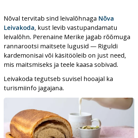
Nõval tervitab sind leivalõhnaga
Nõva
Leivakoda
, kust levib vastupandamatu
leivalõhn. Perenaine Merike jagab rõõmuga
rannarootsi maitsete lugusid — Riguldi
kardemonisai või käsitööleib on just need,
mis maitsmiseks ja teele kaasa sobivad.
Leivakoda tegutseb suvisel hooajal ka
turismiinfo jagajana.