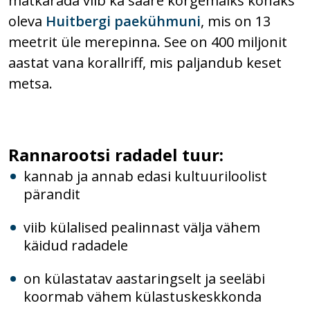
matkarada viib ka saare kõrgemaiks kohaks
oleva
Huitbergi paekühmuni
, mis on 13
meetrit üle merepinna. See on 400 miljonit
aastat vana korallriff, mis paljandub keset
metsa.
Rannarootsi radadel tuur:
kannab ja annab edasi kultuuriloolist
pärandit
viib külalised pealinnast välja vähem
käidud radadele
on külastatav aastaringselt ja seeläbi
koormab vähem külastuskeskkonda