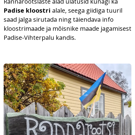
Rannarootslaste alad ulatusid kunagi ka
Padise kloostri
alale, seega giidiga tuuril
saad jalga sirutada ning täiendava info
kloostrimaade ja mõisnike maade jagamisest
Padise-Vihterpalu kandis.