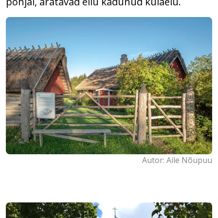
põhjal, äratavad ellu kadunud külaelu.
Autor: Aile Nõupuu