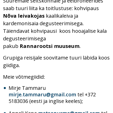
Suuremale seltskonnale ja eelbroneerides
saab tuuri liita ka toitlustuse: kohvipaus
Nõva leivakojas
kaalikaleiva ja
kardemonisaia degusteerimisega.
Täiendavat kohvipausi koos hooajalise kala
degusteerimisega
pakub
Rannarootsi
muuseum
.
Grupiga reisijale soovitame tuuri läbida koos
giidiga.
Meie võtmegiidid:
Mirje Tammaru
mirje.tammaru@gmail.com
tel +372
5183036 (eesti ja inglise keeles);