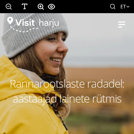
ET
Rannarootslaste radadel:
aastaajad lainete rütmis