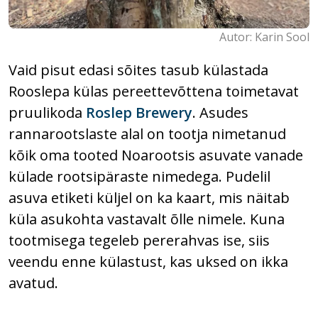
Autor: Karin Sool
Vaid pisut edasi sõites tasub külastada
Rooslepa külas pereettevõttena toimetavat
pruulikoda
Roslep Brewery
. Asudes
rannarootslaste alal on tootja nimetanud
kõik oma tooted Noarootsis asuvate vanade
külade rootsipäraste nimedega. Pudelil
asuva etiketi küljel on ka kaart, mis näitab
küla asukohta vastavalt õlle nimele. Kuna
tootmisega tegeleb pererahvas ise, siis
veendu enne külastust, kas uksed on ikka
avatud.