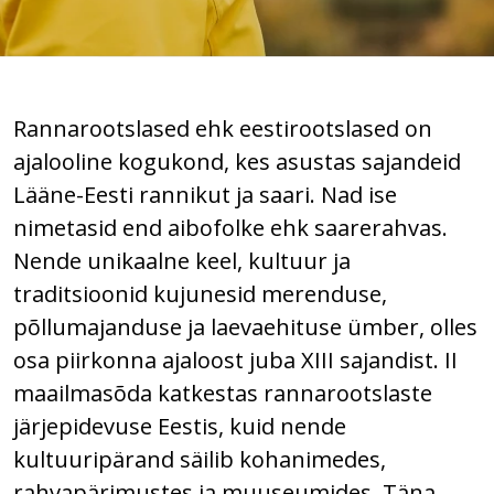
Rannarootslased ehk eestirootslased on
ajalooline kogukond, kes asustas sajandeid
Lääne-Eesti rannikut ja saari. Nad ise
nimetasid end aibofolke ehk saarerahvas.
Nende unikaalne keel, kultuur ja
traditsioonid kujunesid merenduse,
põllumajanduse ja laevaehituse ümber, olles
osa piirkonna ajaloost juba XIII sajandist. II
maailmasõda katkestas rannarootslaste
järjepidevuse Eestis, kuid nende
kultuuripärand säilib kohanimedes,
rahvapärimustes ja muuseumides. Täna