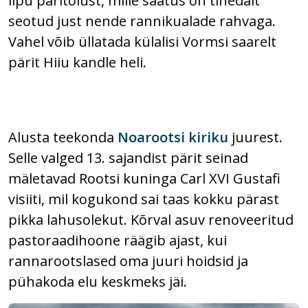
lipu päritolust, mille saatus on tihedalt
seotud just nende rannikualade rahvaga.
Vahel võib üllatada külalisi Vormsi saarelt
pärit Hiiu kandle heli.
Alusta teekonda
Noarootsi kiriku
juurest.
Selle valged 13. sajandist pärit seinad
mäletavad Rootsi kuninga Carl XVI Gustafi
visiiti, mil kogukond sai taas kokku pärast
pikka lahusolekut. Kõrval asuv renoveeritud
pastoraadihoone räägib ajast, kui
rannarootslased oma juuri hoidsid ja
pühakoda elu keskmeks jäi.