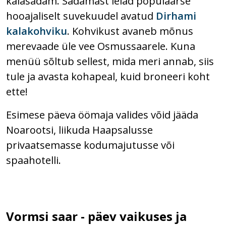
kalasadam. Sadamast leiad populaarse
hooajaliselt suvekuudel avatud
Dirhami
kalakohviku
. Kohvikust avaneb mõnus
merevaade üle vee Osmussaarele. Kuna
menüü sõltub sellest, mida meri annab, siis
tule ja avasta kohapeal, kuid broneeri koht
ette!
Esimese päeva öömaja valides võid jääda
Noarootsi, liikuda Haapsalusse
privaatsemasse kodumajutusse või
spaahotelli.
Vormsi saar - päev vaikuses ja