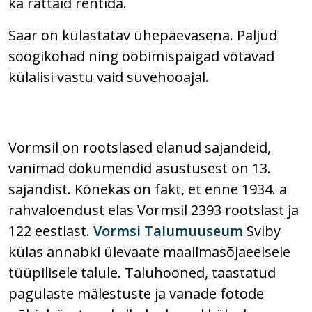
ka rattaid rentida.
Saar on külastatav ühepäevasena. Paljud
söögikohad ning ööbimispaigad võtavad
külalisi vastu vaid suvehooajal.
Vormsil on rootslased elanud sajandeid,
vanimad dokumendid asustusest on 13.
sajandist. Kõnekas on fakt, et enne 1934. a
rahvaloendust elas Vormsil 2393 rootslast ja
122 eestlast.
Vormsi Talumuuseum
Sviby
külas annabki ülevaate maailmasõjaeelsele
tüüpilisele talule. Taluhooned, taastatud
pagulaste mälestuste ja vanade fotode