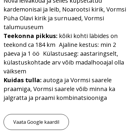
Nõva leivakoda ja selles küpsetatud
kardemonisai ja leib, Noarootsi kirik, Vormsi
Püha Olavi kirik ja surnuaed, Vormsi
talumuuseum
Teekonna pikkus:
kõiki kohti läbides on
teekond ca 184 km Ajaline kestus: min 2
päeva ja 1 öö Külastusaeg: aastaringselt,
külastuskohtade arv võib madalhooajal olla
väiksem
Kuidas tulla:
autoga ja Vormsi saarele
praamiga, Vormsi saarele võib minna ka
jalgratta ja praami kombinatsiooniga
Vaata Google kaardil