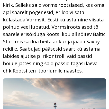
kirik. Selleks said vormsirootslased, kes omal
ajal saarelt põgenesid, eriloa viisata
külastada Vormsit. Eesti külastamine viisata
polnud veel lubatud. Vormsirootslased tõi
saarele erisõiduga Rootsi lipu all sõitev Baltic
Star, mis sai loa heita ankur ja jääda Saxby
reidile. Saabujad pääsesid saart külastama
läbides ajutise piirikontrolli vaid passid
hoiule jättes ning said passid tagasi laeva
ehk Rootsi territooriumile naastes.