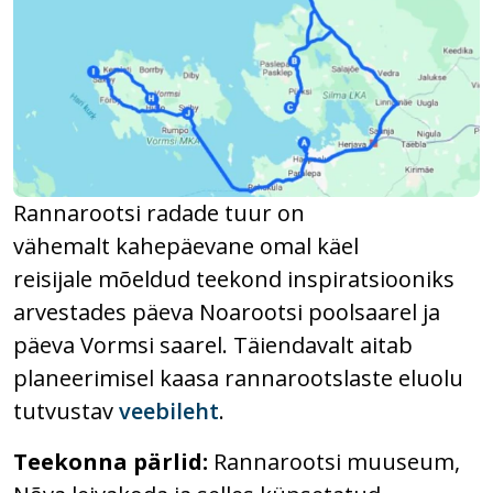
Rannarootsi radade tuur on
vähemalt kahepäevane omal käel
reisijale mõeldud teekond inspiratsiooniks
arvestades päeva Noarootsi poolsaarel ja
päeva Vormsi saarel. Täiendavalt aitab
planeerimisel kaasa rannarootslaste eluolu
tutvustav
veebileht
.
Teekonna pärlid:
Rannarootsi muuseum,