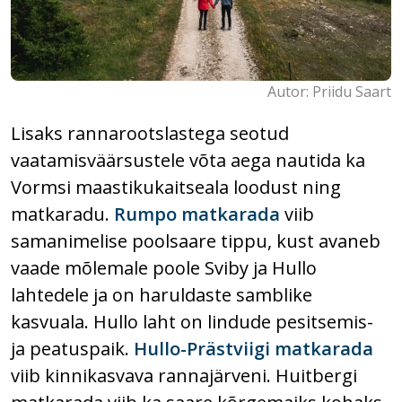
Autor: Priidu Saart
Lisaks rannarootslastega seotud
vaatamisväärsustele võta aega nautida ka
Vormsi maastikukaitseala loodust ning
matkaradu.
Rumpo matkarada
viib
samanimelise poolsaare tippu, kust avaneb
vaade mõlemale poole Sviby ja Hullo
lahtedele ja on haruldaste samblike
kasvuala. Hullo laht on lindude pesitsemis-
ja peatuspaik.
Hullo-Prästviigi matkarada
viib kinnikasvava rannajärveni. Huitbergi