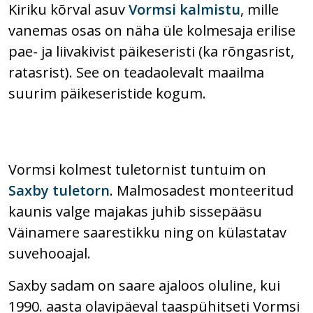
Kiriku kõrval asuv
Vormsi kalmistu
, mille
vanemas osas on näha üle kolmesaja erilise
pae- ja liivakivist päikeseristi (ka rõngasrist,
ratasrist). See on teadaolevalt maailma
suurim päikeseristide kogum.
Vormsi kolmest tuletornist tuntuim on
Saxby tuletorn
. Malmosadest monteeritud
kaunis valge majakas juhib sissepääsu
Väinamere saarestikku ning on külastatav
suvehooajal.
Saxby sadam on saare ajaloos oluline, kui
1990. aasta olavipäeval taaspühitseti Vormsi