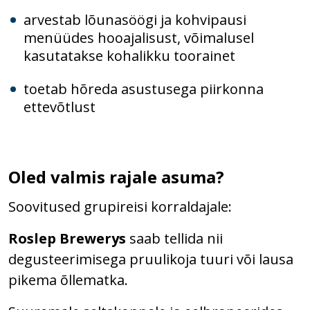
arvestab lõunasöögi ja kohvipausi
menüüdes hooajalisust, võimalusel
kasutatakse kohalikku toorainet
toetab hõreda asustusega piirkonna
ettevõtlust
Oled valmis rajale asuma?
Soovitused grupireisi korraldajale:
Roslep Brewerys
saab tellida nii
degusteerimisega pruulikoja tuuri või lausa
pikema õllematka.