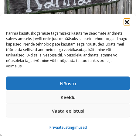
Parima kasutuskogemuse tagamiseks kasutame seadmete andmete
salvestamiseks ja/või neile juurdepääsuks selliseid tehnoloogiaid nagu
küpsised. Nende tehnoloogiate kasutamisega nõustudes lubate meil
töödelda selliseid andmeid nagu veebikasutaja käitumine või
unikaalsed ID-d sellel veebisaidil. Nõusoleku andmata jätmine või
nõusoleku tagasivõtmine võib mõjutada teatud funktsioone ja
võimalusi.
Nõustu
Keeldu
Vaata eelistusi
Privaatsustingimused