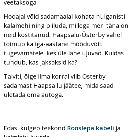
veetaksoga.
Hooajal võid sadamaalal kohata hulganisti
kalamehi ning piiluda, millega meri täna on
neid kostitanud. Haapsalu-Österby vahel
toimub ka iga-aastane mõõduvõtt
tugevamatele, kes üle lahe ujuvad. Kuidas
tundub, kas jaksaksid ka?
Talviti, õige ilma korral viib Österby
sadamast Haapsallu jäätee, mida saad
ületada oma autoga.
Edasi kulgeb teekond
Rooslepa kabeli
ja