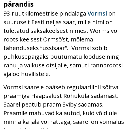
pärandis
93-ruutkilomeetrise pindalaga
Vormsi
on
suuruselt Eesti neljas saar, mille nimi on
tuletatud saksakeelsest nimest Worms või
rootsikeelsest Ormsö’st, mõlema
tähenduseks “ussisaar”. Vormsi sobib
puhkusepaigaks puutumatu looduse ning
rahu ja vaikuse otsijaile, samuti rannarootsi
ajaloo huvilistele.
Vormsi saarele pääseb regulaarliinil sõitva
praamiga Haapsalust Rohuküla sadamast.
Saarel peatub praam Sviby sadamas.
Praamile mahuvad ka autod, kuid võid üle
minna ka jala või rattaga, saarel on võimalus