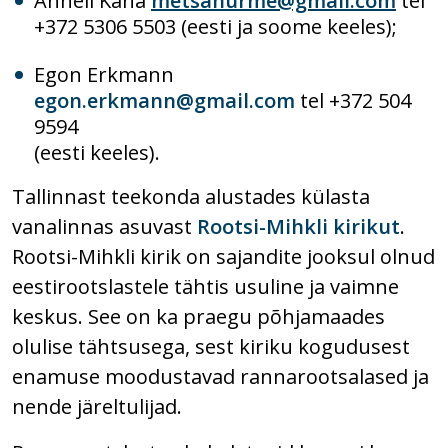
Anneli Kana
metsanurme@gmail.com
tel
+372 5306 5503 (eesti ja soome keeles);
Egon Erkmann
egon.erkmann@gmail.com
tel +372 504
9594
(eesti keeles).
Tallinnast teekonda alustades külasta
vanalinnas asuvast
Rootsi-Mihkli kirikut
.
Rootsi-Mihkli kirik on sajandite jooksul olnud
eestirootslastele tähtis usuline ja vaimne
keskus. See on ka praegu põhjamaades
olulise tähtsusega, sest kiriku kogudusest
enamuse moodustavad rannarootsalased ja
nende järeltulijad.