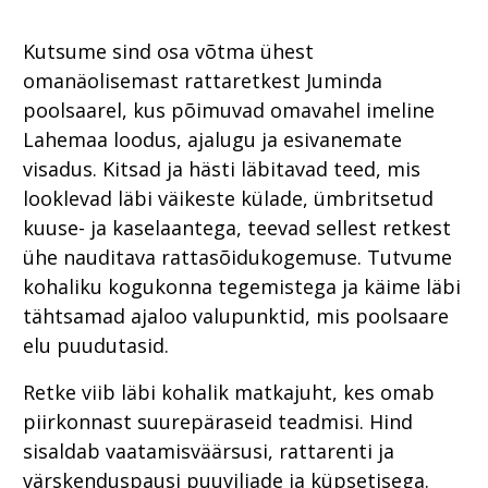
Kutsume sind osa võtma ühest
omanäolisemast rattaretkest Juminda
poolsaarel, kus põimuvad omavahel imeline
Lahemaa loodus, ajalugu ja esivanemate
visadus. Kitsad ja hästi läbitavad teed, mis
looklevad läbi väikeste külade, ümbritsetud
kuuse- ja kaselaantega, teevad sellest retkest
ühe nauditava rattasõidukogemuse. Tutvume
kohaliku kogukonna tegemistega ja käime läbi
tähtsamad ajaloo valupunktid, mis poolsaare
elu puudutasid.
Retke viib läbi kohalik matkajuht, kes omab
piirkonnast suurepäraseid teadmisi. Hind
sisaldab vaatamisväärsusi, rattarenti ja
värskenduspausi puuviljade ja küpsetisega.