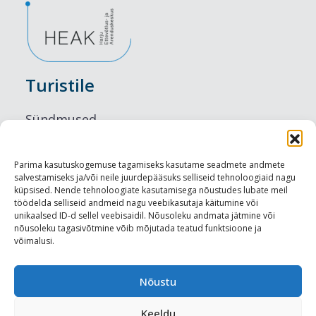
Turistile
Sündmused
Majutus
Parima kasutuskogemuse tagamiseks kasutame seadmete andmete
salvestamiseks ja/või neile juurdepääsuks selliseid tehnoloogiaid nagu
Maitseelamused
küpsised. Nende tehnoloogiate kasutamisega nõustudes lubate meil
töödelda selliseid andmeid nagu veebikasutaja käitumine või
Vaatamisväärsused
unikaalsed ID-d sellel veebisaidil. Nõusoleku andmata jätmine või
nõusoleku tagasivõtmine võib mõjutada teatud funktsioone ja
võimalusi.
Visit Tallinn
Turismiprofessionaalile
Nõustu
Keeldu