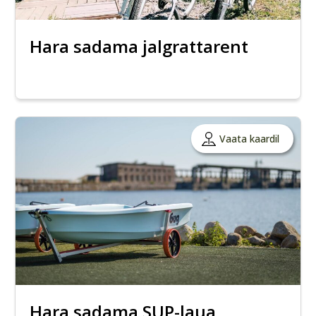
Hara sadama jalgrattarent
Vaata kaardil
Hara sadama SUP-laua,