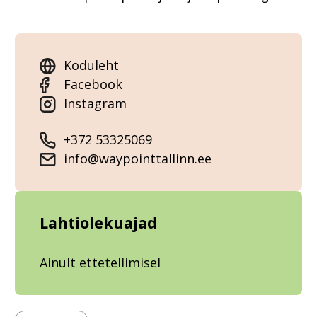
Koduleht
Facebook
Instagram
+372 53325069
info@waypointtallinn.ee
Lahtiolekuajad
Ainult ettetellimisel