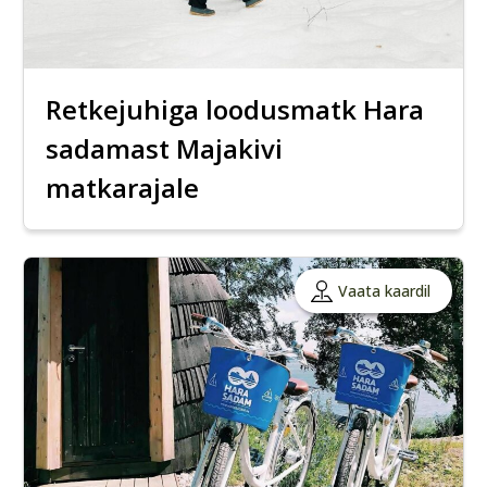
Retkejuhiga loodusmatk Hara
sadamast Majakivi
matkarajale
Vaata kaardil