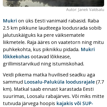
Autor: Janek Valdsalu
Mukri
on üks Eesti vanimaid rabasid. Raba
2.5 km pikkune laudteega loodusrada sobib
jalutuskäiguks ka pere väiksematele
liikmetele. Raja ääres on vaatetorn ning mitu
puhkekohta, kus piknikku pidada.
Mukri
lõkkekohas
ootavad lõkkease,
grillimistarvikud ning istumiskohad.
Veidi pikema matka huvilised seadku aga
sammud
Loosalu-Paluküla loodusrajale
(7.7
km). Matkal saab ennast karastada Eesti
suurimas, Loosalu rabajärves. Või miks mitte
tutvuda järvega hoopis
kajakis või SUP-