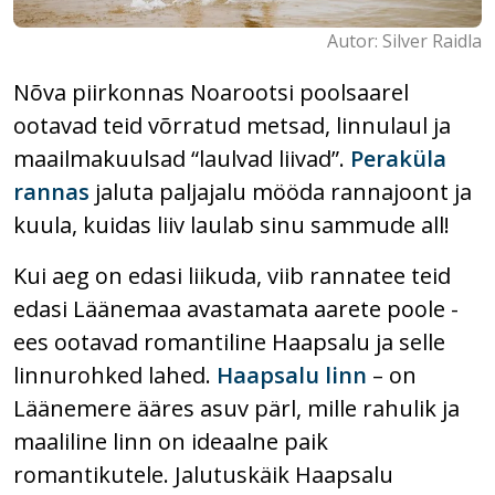
Autor: Silver Raidla
Nõva piirkonnas Noarootsi poolsaarel
ootavad teid võrratud metsad, linnulaul ja
maailmakuulsad “laulvad liivad”.
Peraküla
rannas
jaluta paljajalu mööda rannajoont ja
kuula, kuidas liiv laulab sinu sammude all!
Kui aeg on edasi liikuda, viib rannatee teid
edasi Läänemaa avastamata aarete poole -
ees ootavad romantiline Haapsalu ja selle
linnurohked lahed.
Haapsalu linn
– on
Läänemere ääres asuv pärl, mille rahulik ja
maaliline linn on ideaalne paik
romantikutele. Jalutuskäik Haapsalu