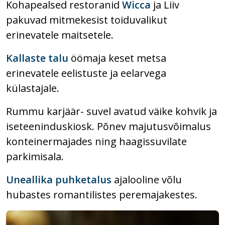
Kohapealsed restoranid
Wicca
ja Liiv
pakuvad mitmekesist toiduvalikut
erinevatele maitsetele.
Kallaste talu
öömaja keset metsa
erinevatele eelistuste ja eelarvega
külastajale.
Rummu karjäär- suvel avatud väike kohvik ja
iseteeninduskiosk. Põnev majutusvõimalus
konteinermajades ning haagissuvilate
parkimisala.
Uneallika puhketalus
ajalooline võlu
hubastes romantilistes peremajakestes.