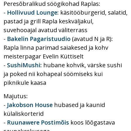
Peresõbralikud söögikohad Raplas:
-
Hollivuud Lounge
: käsitööburgerid, salatid,
pastad ja grill Rapla keskväljakul,
suvehooajal avatud väliterrass
-
Bakelin Pagaristuudio
(avatud N ja R):
Rapla linna parimad saiakesed ja kohv
meisterpagar Evelin Küttiselt
-
SushiMushi
: hubane kohvik, värske sushi
ja poked nii kohapeal söömiseks kui
piknikule kaasa
Majutus:
-
Jakobson House
hubased ja kaunid
külaliskorterid
-
Ruunawere Postimõis
koos lõõgastava