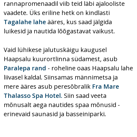
rannapromenaadil viib teid läbi ajalooliste
vaadete. Üks eriline hetk on kindlasti
Tagalahe lahe
ääres, kus saad jälgida
luikesid ja nautida lõõgastavat vaikust.
Vaid lühikese jalutuskäigu kaugusel
Haapsalu kuurortlinna südamest, asub
Paralepa rand
- roheline oaas Haapsalu lahe
liivasel kaldal. Siinsamas männimetsa ja
mere ääres asub peresõbralik
Fra Mare
Thalasso Spa Hotel.
Siin saad veeta
mõnusalt aega nautides spaa mõnusid -
erinevaid saunasid ja basseiniparki.