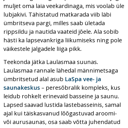
muljet oma laia veekardinaga, mis voolab üle
lubjakivi. Tähistatud matkarada viib läbi
ümbritseva pargi, milles saab ületada
rippsildu ja nautida vaateid jõele. Ala sobib
hästi ka lapsevankriga liikumiseks ning pole
väikestele jalgadele liiga pikk.
Teekonda jätka Laulasmaa suunas.
Laulasmaa rannale lähedal männimetsaga
ümbritsetud alal asub
LaSpa vee- ja
saunakeskus
– peresõbralik kompleks, kus
leidub rohkelt erinevaid basseine ja saunu.
Lapsed saavad lustida lastebasseinis, samal
ajal kui täiskasvanud lõõgastuvad aroomi-
või aurusaunas, osa saab võtta juhendatud