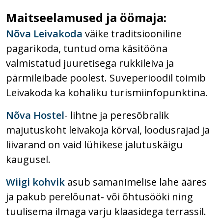
Maitseelamused ja öömaja:
Nõva Leivakoda
väike traditsiooniline
pagarikoda, tuntud oma käsitööna
valmistatud juuretisega rukkileiva ja
pärmileibade poolest. Suveperioodil toimib
Leivakoda ka kohaliku turismiinfopunktina.
Nõva Hostel
- lihtne ja peresõbralik
majutuskoht leivakoja kõrval, loodusrajad ja
liivarand on vaid lühikese jalutuskäigu
kaugusel.
Wiigi kohvik
asub samanimelise lahe ääres
ja pakub perelõunat- või õhtusööki ning
tuulisema ilmaga varju klaasidega terrassil.