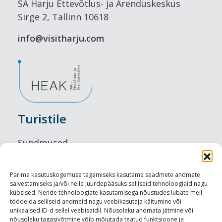
SA Harju Ettevõtlus- ja Arenduskeskus
Sirge 2, Tallinn 10618
info@visitharju.com
Turistile
Sündmused
Majutus
Parima kasutuskogemuse tagamiseks kasutame seadmete andmete
salvestamiseks ja/või neile juurdepääsuks selliseid tehnoloogiaid nagu
Maitseelamused
küpsised. Nende tehnoloogiate kasutamisega nõustudes lubate meil
töödelda selliseid andmeid nagu veebikasutaja käitumine või
Vaatamisväärsused
unikaalsed ID-d sellel veebisaidil. Nõusoleku andmata jätmine või
nõusoleku tagasivõtmine võib mõjutada teatud funktsioone ja