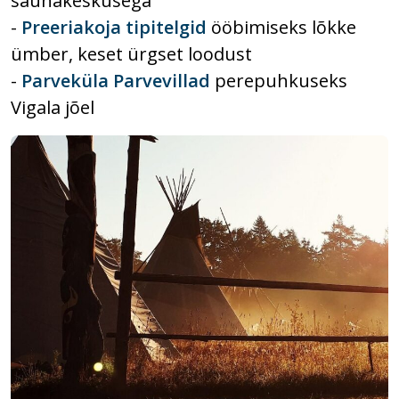
saunakeskusega
-
Preeriakoja tipitelgid
ööbimiseks lõkke
ümber, keset ürgset loodust
-
Parveküla Parvevillad
perepuhkuseks
Vigala jõel