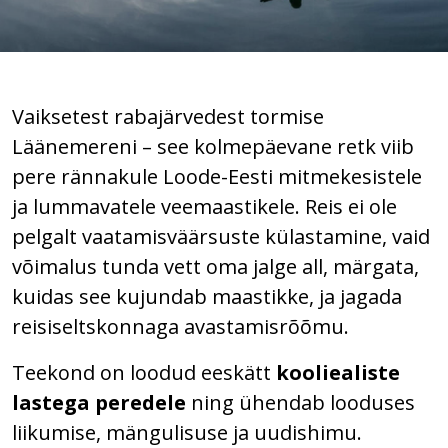
Vaiksetest rabajärvedest tormise
Läänemereni – see kolmepäevane retk viib
pere rännakule Loode-Eesti mitmekesistele
ja lummavatele veemaastikele. Reis ei ole
pelgalt vaatamisväärsuste külastamine, vaid
võimalus tunda vett oma jalge all, märgata,
kuidas see kujundab maastikke, ja jagada
reisiseltskonnaga avastamisrõõmu.
Teekond on loodud eeskätt
kooliealiste
lastega peredele
ning ühendab looduses
liikumise, mängulisuse ja uudishimu.