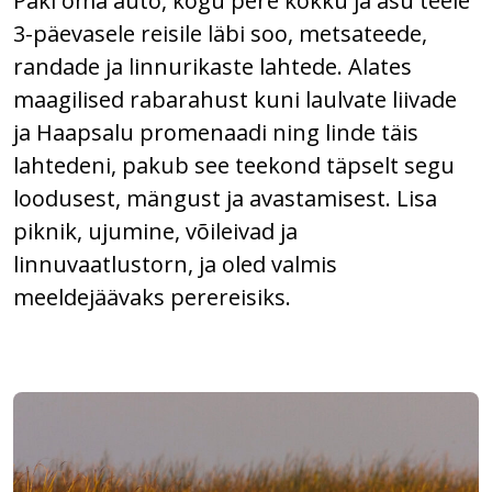
Paki oma auto, kogu pere kokku ja asu teele
3-päevasele reisile läbi soo, metsateede,
randade ja linnurikaste lahtede. Alates
maagilised rabarahust kuni laulvate liivade
ja Haapsalu promenaadi ning linde täis
lahtedeni, pakub see teekond täpselt segu
loodusest, mängust ja avastamisest. Lisa
piknik, ujumine, võileivad ja
linnuvaatlustorn, ja oled valmis
meeldejäävaks perereisiks.