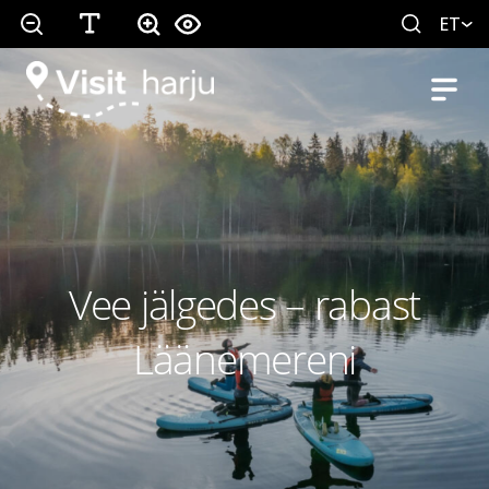
ET
Vee jälgedes – rabast
Läänemereni