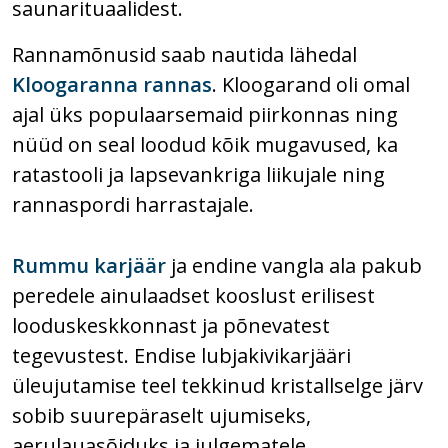
saunarituaalidest.
Rannamõnusid saab nautida lähedal
Kloogaranna rannas
. Kloogarand oli omal
ajal üks populaarsemaid piirkonnas ning
nüüd on seal loodud kõik mugavused, ka
ratastooli ja lapsevankriga liikujale ning
rannaspordi harrastajale.
Rummu karjäär
ja endine vangla ala pakub
peredele ainulaadset kooslust erilisest
looduskeskkonnast ja põnevatest
tegevustest. Endise lubjakivikarjääri
üleujutamise teel tekkinud kristallselge järv
sobib suurepäraselt ujumiseks,
aerulauasõiduks ja julgematele