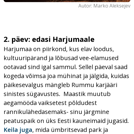
Autor: Marko Aleksejev
2. päev: edasi Harjumaale
Harjumaa on piirkond, kus elav loodus,
kultuuripärand ja lõbusad vee-elamused
ootavad sind igal sammul.​ Sellel päeval saad
kogeda võimsa joa mühinat ja jälgida, kuidas
päikesevalgus mängleb Rummu karjääri
sinistes sügavustes. Maastik muutub
aegamööda vaiksetest põldudest
rannikulähedasemaks- sinu järgmine
peatuspaik on üks Eesti kauneimaid jugasid.
Keila juga
, mida ümbritsevad park ja