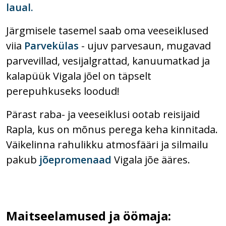
laual.
Järgmisele tasemel saab oma veeseiklused
viia
Parvekülas
- ujuv parvesaun, mugavad
parvevillad, vesijalgrattad, kanuumatkad ja
kalapüük Vigala jõel on täpselt
perepuhkuseks loodud!
Pärast raba- ja veeseiklusi ootab reisijaid
Rapla, kus on mõnus perega keha kinnitada.
Väikelinna rahulikku atmosfääri ja silmailu
pakub
jõepromenaad
Vigala jõe ääres.
Maitseelamused ja öömaja: