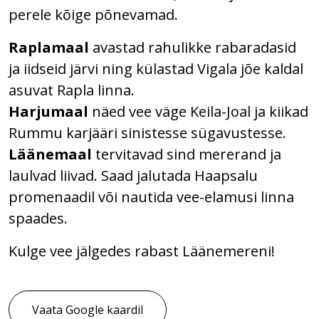
perele kõige põnevamad.
Raplamaal
avastad rahulikke rabaradasid
ja iidseid järvi ning külastad Vigala jõe kaldal
asuvat Rapla linna.
Harjumaal
näed vee väge Keila-Joal ja kiikad
Rummu karjääri sinistesse sügavustesse.
Läänemaal
tervitavad sind mererand ja
laulvad liivad. Saad jalutada Haapsalu
promenaadil või nautida vee-elamusi linna
spaades.
Kulge vee jälgedes rabast Läänemereni!
Vaata Google kaardil