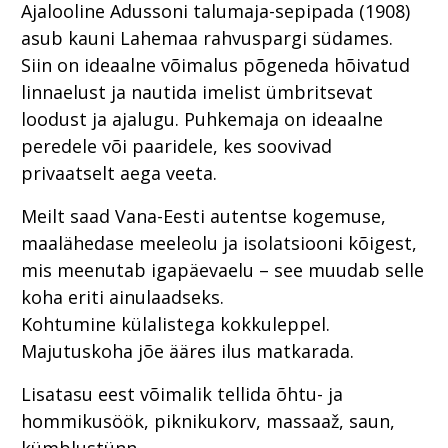
Ajalooline Adussoni talumaja-sepipada (1908)
asub kauni Lahemaa rahvuspargi südames.
Siin on ideaalne võimalus põgeneda hõivatud
linnaelust ja nautida imelist ümbritsevat
loodust ja ajalugu. Puhkemaja on ideaalne
peredele või paaridele, kes soovivad
privaatselt aega veeta.
Meilt saad Vana-Eesti autentse kogemuse,
maalähedase meeleolu ja isolatsiooni kõigest,
mis meenutab igapäevaelu – see muudab selle
koha eriti ainulaadseks.
Kohtumine külalistega kokkuleppel.
Majutuskoha jõe ääres ilus matkarada.
Lisatasu eest võimalik tellida õhtu- ja
hommikusöök, piknikukorv, massaaž, saun,