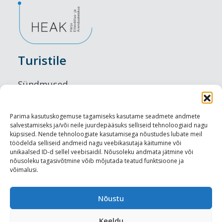
Turistile
Sündmused
Majutus
Parima kasutuskogemuse tagamiseks kasutame seadmete andmete
salvestamiseks ja/või neile juurdepääsuks selliseid tehnoloogiaid nagu
Maitseelamused
küpsised. Nende tehnoloogiate kasutamisega nõustudes lubate meil
töödelda selliseid andmeid nagu veebikasutaja käitumine või
Vaatamisväärsused
unikaalsed ID-d sellel veebisaidil. Nõusoleku andmata jätmine või
nõusoleku tagasivõtmine võib mõjutada teatud funktsioone ja
võimalusi.
Visit Tallinn
Turismiprofessionaalile
Nõustu
Keeldu