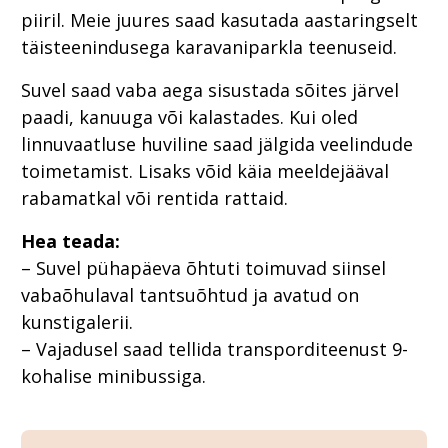
piiril. Meie juures saad kasutada aastaringselt
täisteenindusega karavaniparkla teenuseid.
Suvel saad vaba aega sisustada sõites järvel
paadi, kanuuga või kalastades. Kui oled
linnuvaatluse huviline saad jälgida veelindude
toimetamist. Lisaks võid käia meeldejääval
rabamatkal või rentida rattaid.
Hea teada:
– Suvel pühapäeva õhtuti toimuvad siinsel
vabaõhulaval tantsuõhtud ja avatud on
kunstigalerii.
– Vajadusel saad tellida transporditeenust 9-
kohalise minibussiga.