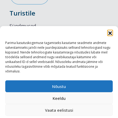
Turistile
Sündmused
Majutus
Parima kasutuskogemuse tagamiseks kasutame seadmete andmete
salvestamiseks ja/või neile juurdepääsuks selliseid tehnoloogiaid nagu
Maitseelamused
küpsised. Nende tehnoloogiate kasutamisega nõustudes lubate meil
töödelda selliseid andmeid nagu veebikasutaja käitumine või
Vaatamisväärsused
unikaalsed ID-d sellel veebisaidil. Nõusoleku andmata jätmine või
nõusoleku tagasivõtmine võib mõjutada teatud funktsioone ja
võimalusi.
Visit Tallinn
Turismiprofessionaalile
Nõustu
Keeldu
Harju-, Rapla- ja Läänemaa DMO
Vaata eelistusi
Meediakajastused