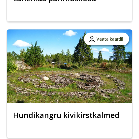
Vaata kaardil
Hundikangru kivikirstkalmed