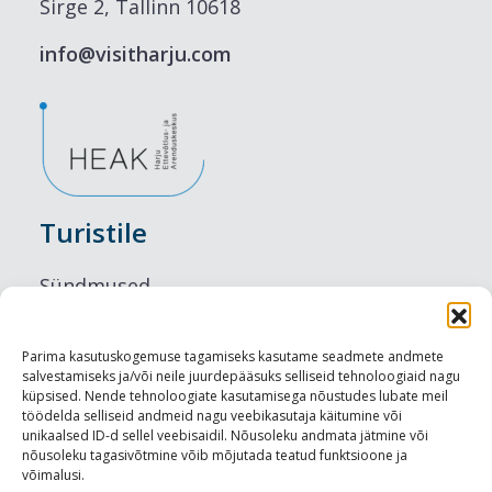
Sirge 2, Tallinn 10618
info@visitharju.com
Turistile
Sündmused
Majutus
Parima kasutuskogemuse tagamiseks kasutame seadmete andmete
salvestamiseks ja/või neile juurdepääsuks selliseid tehnoloogiaid nagu
Maitseelamused
küpsised. Nende tehnoloogiate kasutamisega nõustudes lubate meil
töödelda selliseid andmeid nagu veebikasutaja käitumine või
Vaatamisväärsused
unikaalsed ID-d sellel veebisaidil. Nõusoleku andmata jätmine või
nõusoleku tagasivõtmine võib mõjutada teatud funktsioone ja
võimalusi.
Visit Tallinn