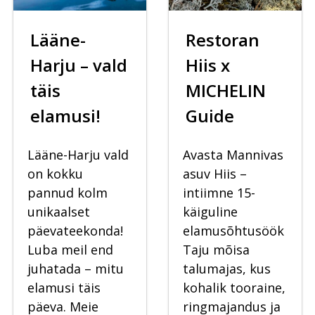
Lääne-
Restoran
Harju – vald
Hiis x
täis
MICHELIN
elamusi!
Guide
Lääne-Harju vald
Avasta Mannivas
on kokku
asuv Hiis –
pannud kolm
intiimne 15-
unikaalset
käiguline
päevateekonda!
elamusõhtusöök
Luba meil end
Taju mõisa
juhatada – mitu
talumajas, kus
elamusi täis
kohalik tooraine,
päeva. Meie
ringmajandus ja