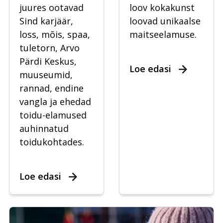
juures ootavad
loov kokakunst
Sind karjäär,
loovad unikaalse
loss, mõis, spaa,
maitseelamuse.
tuletorn, Arvo
Pärdi Keskus,
Loe edasi
muuseumid,
rannad, endine
vangla ja ehedad
toidu-elamused
auhinnatud
toidukohtades.
Loe edasi