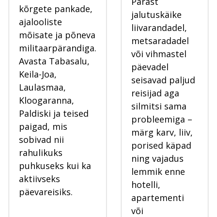
Pärast
kõrgete pankade,
jalutuskäike
ajalooliste
liivarandadel,
mõisate ja põneva
metsaradadel
militaarpärandiga.
või vihmastel
Avasta Tabasalu,
päevadel
Keila-Joa,
seisavad paljud
Laulasmaa,
reisijad aga
Kloogaranna,
silmitsi sama
Paldiski ja teised
probleemiga –
paigad, mis
märg karv, liiv,
sobivad nii
porised käpad
rahulikuks
ning vajadus
puhkuseks kui ka
lemmik enne
aktiivseks
hotelli,
päevareisiks.
apartementi
või