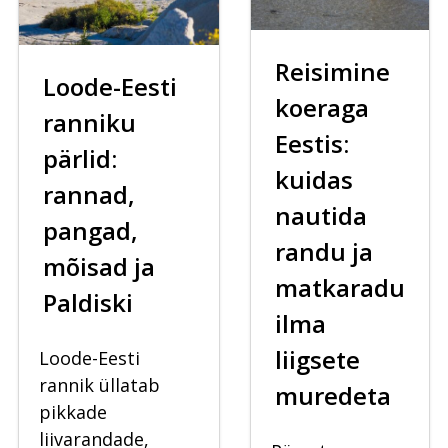
Reisimine
Loode-Eesti
koeraga
ranniku
Eestis:
pärlid:
kuidas
rannad,
nautida
pangad,
randu ja
mõisad ja
matkaradu
Paldiski
ilma
liigsete
Loode-Eesti
rannik üllatab
muredeta
pikkade
liivarandade,