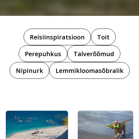
Reisiinspiratsioon
Toit
Perepuhkus
Talverõõmud
Nipinurk
Lemmikloomasõbralik