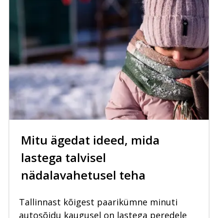
Mitu ägedat ideed, mida
lastega talvisel
nädalavahetusel teha
Tallinnast kõigest paarikümne minuti
autosõidu kaugusel on lastega peredele