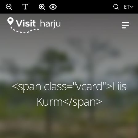
ET
<span class="vcard">Liis
Kurm</span>