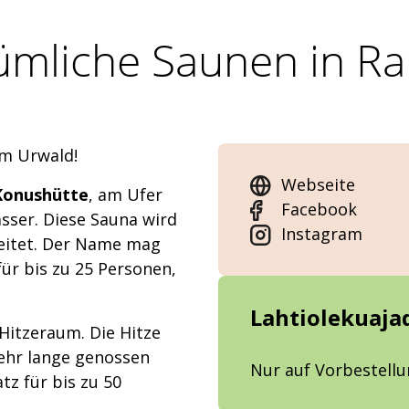
ümliche Saunen in Ra
im Urwald!
Webseite
 Konushütte
, am Ufer
Facebook
sser. Diese Sauna wird
Instagram
eitet. Der Name mag
 für bis zu 25 Personen,
Lahtiolekuaja
Hitzeraum. Die Hitze
sehr lange genossen
Nur auf Vorbestell
tz für bis zu 50