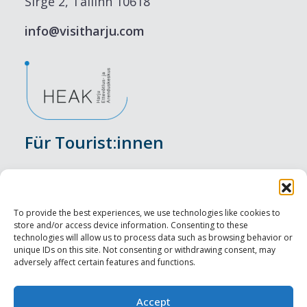
Sirge 2, Tallinn 10618
info@visitharju.com
Für Tourist:innen
Veranstaltungen
Unterkunft
To provide the best experiences, we use technologies like cookies to
store and/or access device information. Consenting to these
Genusserlebnisse
technologies will allow us to process data such as browsing behavior or
unique IDs on this site. Not consenting or withdrawing consent, may
adversely affect certain features and functions.
Sehenswürdigkeiten
Visit Tallinn
Accept