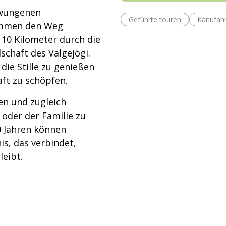
hwungenen
Geführte touren
Kanufah
timmen den Weg
 10 Kilometer durch die
schaft des Valgejõgi.
die Stille zu genießen
aft zu schöpfen.
ven und zugleich
oder der Familie zu
0 Jahren können
s, das verbindet,
leibt.