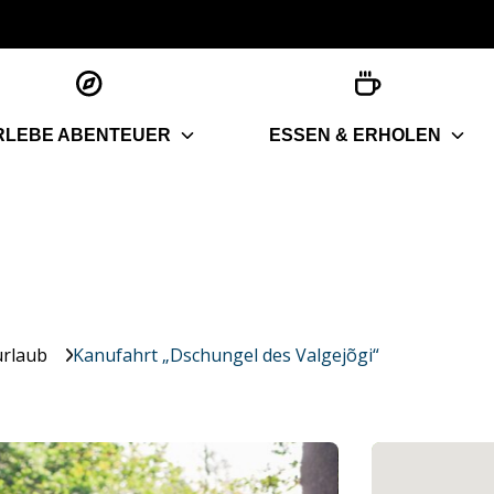
RLEBE ABENTEUER
ESSEN & ERHOLEN
urlaub
Kanufahrt „Dschungel des Valgejõgi“