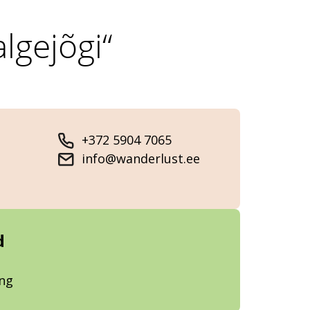
lgejõgi“
+372 5904 7065
info@wanderlust.ee
d
ung