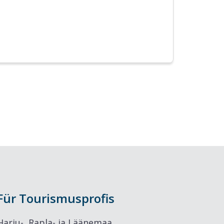
Für Tourismusprofis
Harju-, Rapla- ja Läänemaa