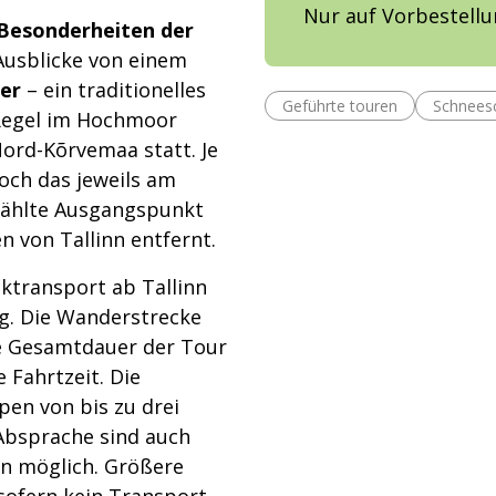
Nur auf Vorbestell
Besonderheiten der
Ausblicke von einem
der
– ein traditionelles
Geführte touren
Schnees
r Regel im Hochmoor
ord-Kõrvemaa statt. Je
doch das jeweils am
wählte Ausgangspunkt
n von Tallinn entfernt.
cktransport ab Tallinn
g. Die Wanderstrecke
die Gesamtdauer der Tour
e Fahrtzeit. Die
en von bis zu drei
Absprache sind auch
en möglich. Größere