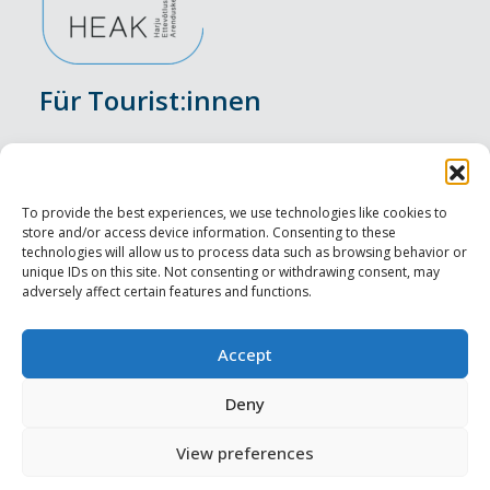
Für Tourist:innen
Veranstaltungen
Unterkunft
To provide the best experiences, we use technologies like cookies to
store and/or access device information. Consenting to these
Genusserlebnisse
technologies will allow us to process data such as browsing behavior or
unique IDs on this site. Not consenting or withdrawing consent, may
adversely affect certain features and functions.
Sehenswürdigkeiten
Visit Tallinn
Accept
Für Tourismusprofis
Deny
View preferences
Harju-, Rapla- ja Läänemaa DMO